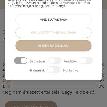
vagy letiltja ezeket a sütiket, de bizonyos sütik letiltása
befolyásolhatja a böngészési élményt.
MIND ELUTASÍTÁSA
BOLT ÉRTÉKELÉSE
KIVÁLASZTOTTAK ELFOGADÁSA
Jártál már itt? Segítsd a többieket, értékeld a helyet és
írj pár soros véleményt.
MINDEN ELFOGADÁSA
0,0
0 vélemény alapján
Szükséges
Analitika
5
0%
4
0%
Hirdetések
Marketing
3
0%
2
0%
1
0%
Még nem érkezett értékelés. Légy Te az első!
ÉRTÉKELÉS ÍRÁSA