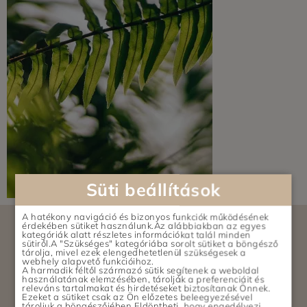
Süti beállítások
A hatékony navigáció és bizonyos funkciók működésének
érdekében sütiket használunk.Az alábbiakban az egyes
kategóriák alatt részletes információkat talál minden
sütiről.A "Szükséges" kategóriába sorolt sütiket a böngésző
tárolja, mivel ezek elengedhetetlenül szükségesek a
webhely alapvető funkcióihoz.
ELÉRHETŐSÉGEK
A harmadik féltől származó sütik segítenek a weboldal
használatának elemzésében, tárolják a preferenciáit és
releváns tartalmakat és hirdetéseket biztosítanak Önnek.
Ezeket a sütiket csak az Ön előzetes beleegyezésével
tároljuk a böngészőjében.Eldöntheti, hogy engedélyezi