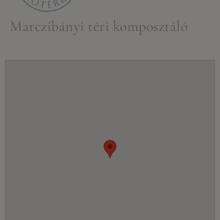
Marczibányi téri komposztáló