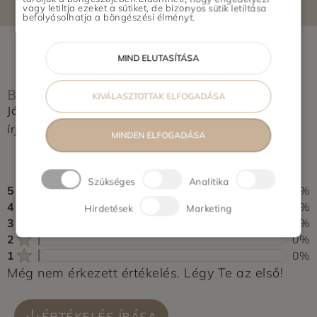
vagy letiltja ezeket a sütiket, de bizonyos sütik letiltása
befolyásolhatja a böngészési élményt.
MIND ELUTASÍTÁSA
BOLT ÉRTÉKELÉSE
KIVÁLASZTOTTAK ELFOGADÁSA
Jártál már itt? Segítsd a többieket, értékeld a helyet és
írj pár soros véleményt.
MINDEN ELFOGADÁSA
0,0
0 vélemény alapján
Szükséges
Analitika
5
0%
4
0%
Hirdetések
Marketing
3
0%
2
0%
1
0%
Még nem érkezett értékelés. Légy Te az első!
ÉRTÉKELÉS ÍRÁSA