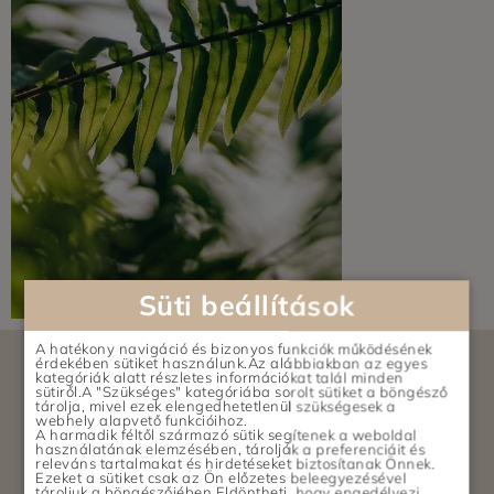
Süti beállítások
A hatékony navigáció és bizonyos funkciók működésének
érdekében sütiket használunk.Az alábbiakban az egyes
kategóriák alatt részletes információkat talál minden
sütiről.A "Szükséges" kategóriába sorolt sütiket a böngésző
tárolja, mivel ezek elengedhetetlenül szükségesek a
webhely alapvető funkcióihoz.
ELÉRHETŐSÉGEK
A harmadik féltől származó sütik segítenek a weboldal
használatának elemzésében, tárolják a preferenciáit és
releváns tartalmakat és hirdetéseket biztosítanak Önnek.
Ezeket a sütiket csak az Ön előzetes beleegyezésével
tároljuk a böngészőjében.Eldöntheti, hogy engedélyezi