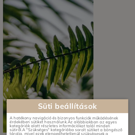
Süti beállítások
A hatékony navigáció és bizonyos funkciók működésének
érdekében sütiket használunk.Az alábbiakban az egyes
kategóriák alatt részletes információkat talál minden
sütiről.A "Szükséges" kategóriába sorolt sütiket a böngésző
tárolja, mivel ezek elengedhetetlenül szükségesek a