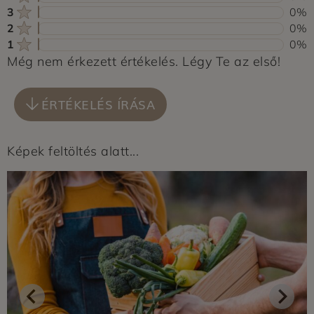
3
0%
2
0%
1
0%
Még nem érkezett értékelés. Légy Te az első!
ÉRTÉKELÉS ÍRÁSA
Képek feltöltés alatt...