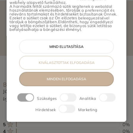
webhely alapvető funkcióihoz.
A harmadik féltől származó sütik segítenek a weboldal
használatának elemzésében, tárolják a preferenciáit és
releváns tartalmakat és hirdetéseket biztosítanak Önnek.
Ezeket a sütiket csak az Ön előzetes beleegyezésével
tároljuk a böngészőjében.Eldöntheti, hogy engedélyezi
vagy letiltja ezeket a sütiket, de bizonyos sütik letiltása
ELÉRHETŐSÉGEK
befolyásolhatja a böngészési élményt.
MIND ELUTASÍTÁSA
KIVÁLASZTOTTAK ELFOGADÁSA
MINDEN ELFOGADÁSA
BOLT ÉRTÉKELÉSE
Jártál már itt? Segítsd a többieket, értékeld a helyet és
írj pár soros véleményt.
Szükséges
Analitika
0,0
Hirdetések
Marketing
0 vélemény alapján
5
0%
4
0%