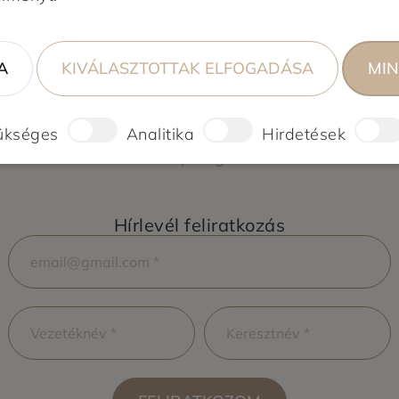
élelmiszereket, mert keressük az egészségesebb,
A
KIVÁLASZTOTTAK ELFOGADÁSA
MIN
a hagyományos társaik? Jobbak-e egyáltalán?
ükséges
Analitika
Hirdetések
Hírlevél feliratkozás