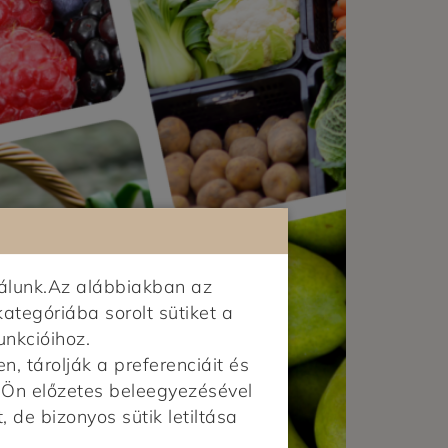
álunk.Az alábbiakban az
kategóriába sorolt sütiket a
unkcióihoz.
 tárolják a preferenciáit és
z Ön előzetes beleegyezésével
, de bizonyos sütik letiltása