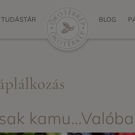
TUDÁSTÁR
BLOG
P
áplálkozás
s
 csak kamu…Valóba