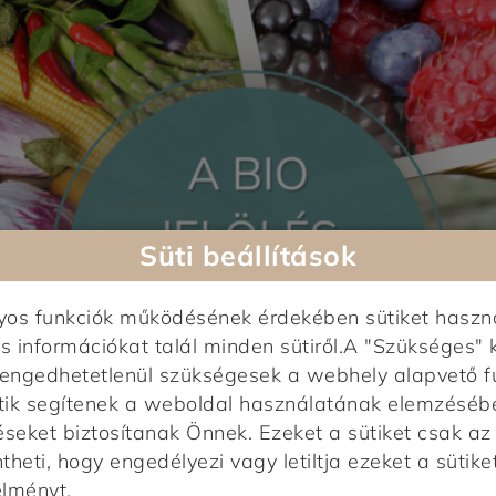
Süti beállítások
nyos funkciók működésének érdekében sütiket haszn
s információkat talál minden sütiről.A "Szükséges" 
elengedhetetlenül szükségesek a webhely alapvető f
tik segítenek a weboldal használatának elemzésében,
éseket biztosítanak Önnek. Ezeket a sütiket csak a
heti, hogy engedélyezi vagy letiltja ezeket a sütiket
élményt.