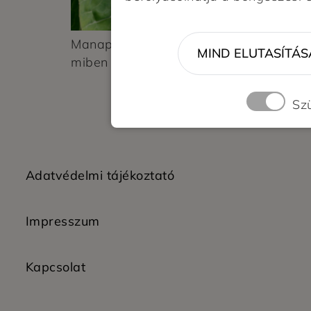
Manapság egyre többen választunk bio 
MIND ELUTASÍTÁS
miben jobbak a bio élelmiszerek, mint 
Sz
Adatvédelmi tájékoztató
Impresszum
Kapcsolat