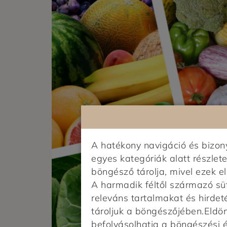
A hatékony navigáció és bizo
egyes kategóriák alatt részlete
böngésző tárolja, mivel ezek 
A harmadik féltől származó sü
releváns tartalmakat és hirdet
tároljuk a böngészőjében.Eldönt
befolyásolhatja a böngészési 