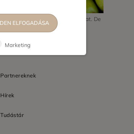
 környezettudatosabb megoldásokat. De
DEN ELFOGADÁSA
Marketing
Partnereknek
Hírek
Tudástár