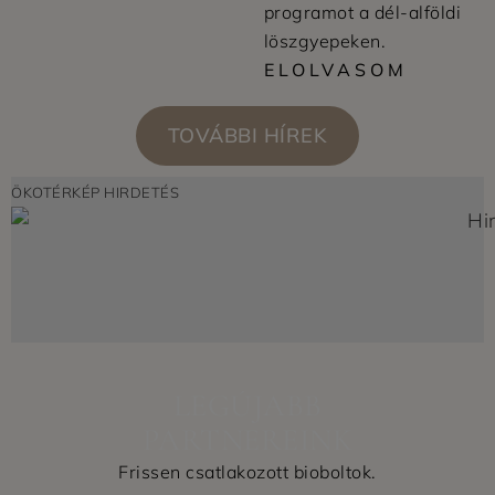
programot a dél-alföldi
löszgyepeken.
ELOLVASOM
TOVÁBBI HÍREK
ÖKOTÉRKÉP HIRDETÉS
LEGÚJABB
PARTNEREINK
Frissen csatlakozott bioboltok.