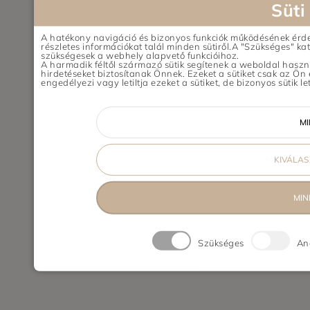
Süti
A hatékony navigáció és bizonyos funkciók működésének érde
részletes információkat talál minden sütiről.A "Szükséges" ka
szükségesek a webhely alapvető funkcióihoz.
A harmadik féltől származó sütik segítenek a weboldal haszn
hirdetéseket biztosítanak Önnek. Ezeket a sütiket csak az Ön
engedélyezi vagy letiltja ezeket a sütiket, de bizonyos sütik l
MI
KIVÁLA
MIN
Szükséges
Ana