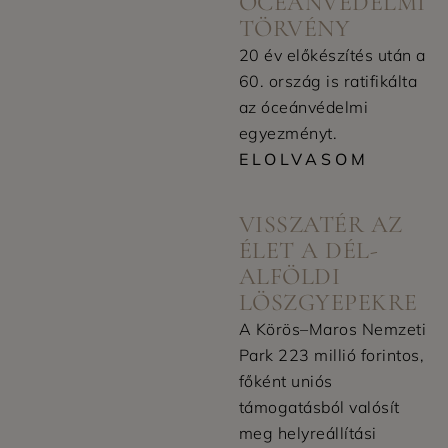
ÓCEÁNVÉDELMI
TÖRVÉNY
20 év előkészítés után a
60. ország is ratifikálta
az óceánvédelmi
egyezményt.
ELOLVASOM
8:46 DE.
VISSZATÉR AZ
ÉLET A DÉL-
ALFÖLDI
LÖSZGYEPEKRE
A Körös–Maros Nemzeti
Park 223 millió forintos,
főként uniós
támogatásból valósít
meg helyreállítási