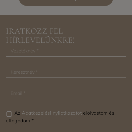
IRATKOZZ FEL
HÍRLEVELÜNKRE!
Az
Adatkezelési nyilatkozatot
elolvastam és
elfogadom *