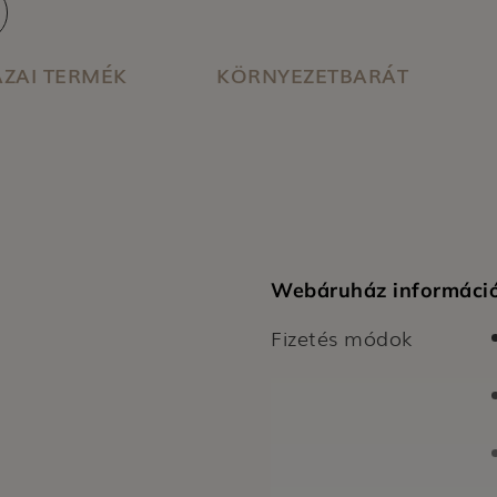
ása, az erőforrás-
 elérése és a
rtékének további
ZAI TERMÉK
KÖRNYEZETBARÁT
Webáruház informáci
Fizetés módok