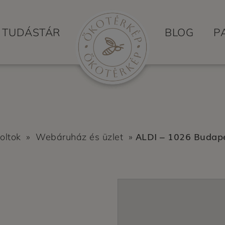
TUDÁSTÁR
BLOG
P
ALDI – 1026 Budape
oltok
»
Webáruház és üzlet
»