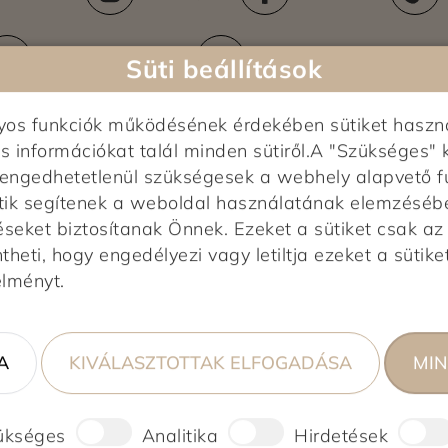
Kiszállítási területek
Ez
+36-80-088-264
info@kapcsolat.aldi.
Süti beállítások
nyos funkciók működésének érdekében sütiket haszn
s információkat talál minden sütiről.A "Szükséges" 
elengedhetetlenül szükségesek a webhely alapvető f
tik segítenek a weboldal használatának elemzésében,
éseket biztosítanak Önnek. Ezeket a sütiket csak a
heti, hogy engedélyezi vagy letiltja ezeket a sütiket
Képek feltöltés alatt...
élményt.
0,0
0 vélemény alapján
A
KIVÁLASZTOTTAK ELFOGADÁSA
MIN
0%
0%
0%
ükséges
Analitika
Hirdetések
0%