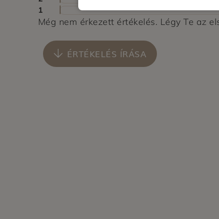
1
Még nem érkezett értékelés. Légy Te az el
ÉRTÉKELÉS ÍRÁSA