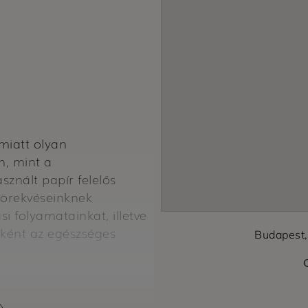
miatt olyan
n, mint a
znált papír felelős
törekvéseinknek
si folyamatainkat, illetve
leként az egészséges
Budapest,
ndenki számára
mzetközi prioritás