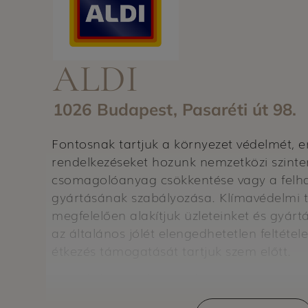
ALDI
1026 Budapest, Pasaréti út 98.
Fontosnak tartjuk a környezet védelmét, e
rendelkezéseket hozunk nemzetközi szinte
csomagolóanyag csökkentése vagy a felhas
gyártásának szabályozása. Klímavédelmi 
megfelelően alakítjuk üzleteinket és gyártá
az általános jólét elengedhetetlen feltéte
étkezés támogatását tartjuk szem előtt.
Célunk, hogy a fenntartható vásárlást mi
elérhetővé tegyük. Stratégiánkban négy ne