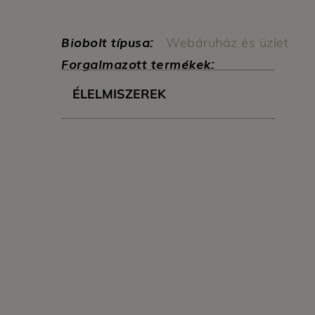
Biobolt típusa:
Webáruház és üzlet
Forgalmazott termékek:
ÉLELMISZEREK