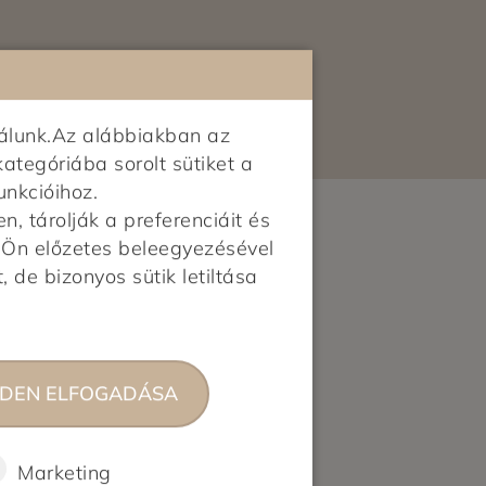
ekben a városokban:
Budapest agglomeráció: Budaörs,
hu
Törökbálint, Diósd, Érd, Budakalász,
Csobánka, Üröm, Pomáz, Szentendre,
álunk.Az alábbiakban az
Dunakeszi, Fót, Pilisborosjenő,
kategóriába sorolt sütiket a
Piliscsaba, Pilisvörösvár, Pilisszentiván,
unkcióihoz.
Solymár, Nagykovácsi, Budakeszi,
 tárolják a preferenciáit és
Telki, Páty, Biatorbágy, Csömör,
z Ön előzetes beleegyezésével
Kerepes, Mogyoród, Kistarcsa,
, de bizonyos sütik letiltása
Nagytarcsa, Gödöllő, Ecser, Maglód,
Gyömrő, Üllő, Vecsés, Gyál,
Dunaharaszti, Szigetszentmiklós,
Halásztelek, Remeteszőlős, Budajenő
DEN ELFOGADÁSA
Vidék: Pécs, Szeged, Újszentiván,
Tiszasziget, Deszk, Debrecen,
Nyíregyháza, Győr
Marketing