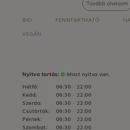
szerepel: az emberi jogok tiszteletben tart
Tovább olvasom
hatékonyság növelése, karbonsemlegesség
cégcsoport vonzó és felelős munkáltatói é
BIO
FENNTARTHATÓ
HA
növelése.
VEGÁN
Most nyitva van
Nyitva tartás:
.
Hétfő:
06:30
22:00
-
Kedd:
06:30
22:00
-
Szerda:
06:30
22:00
-
Csütörtök:
06:30
22:00
-
Péntek:
06:30
22:00
-
Szombat:
06:30
22:00
-