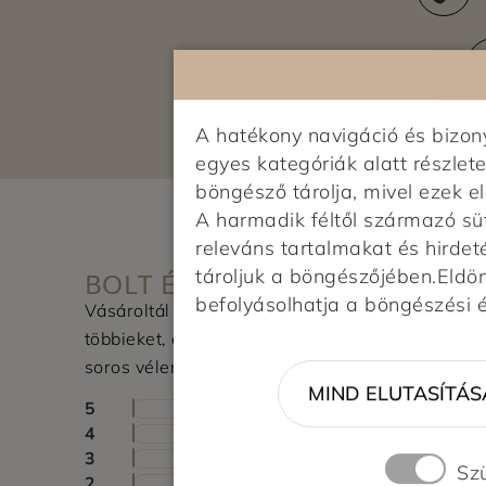
A hatékony navigáció és bizo
egyes kategóriák alatt részlete
böngésző tárolja, mivel ezek 
A harmadik féltől származó sü
releváns tartalmakat és hirdet
tároljuk a böngészőjében.Eldönt
BOLT ÉRTÉKELÉSE
befolyásolhatja a böngészési 
Vásároltál az üzletben? Segítsd a
többieket, értékeld a boltot és írj pár
soros véleményt.
MIND ELUTASÍTÁS
5
4
3
Sz
2