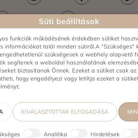
Kiszállítási területek
Ez
+36-80-088-264
info@kapcsolat.aldi.
Süti beállítások
nyos funkciók működésének érdekében sütiket haszn
s információkat talál minden sütiről.A "Szükséges" 
elengedhetetlenül szükségesek a webhely alapvető f
tik segítenek a weboldal használatának elemzésében,
éseket biztosítanak Önnek. Ezeket a sütiket csak a
heti, hogy engedélyezi vagy letiltja ezeket a sütiket
Képek feltöltés alatt...
élményt.
0,0
0 vélemény alapján
A
KIVÁLASZTOTTAK ELFOGADÁSA
MIN
0%
0%
0%
ükséges
Analitika
Hirdetések
0%