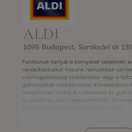
ALDI
1095 Budapest, Soroksári út 138
Fontosnak tartjuk a környezet védelmét, e
rendelkezéseket hozunk nemzetközi szinte
csomagolóanyag csökkentése vagy a felhas
gyártásának szabályozása. Klímavédelmi 
megfelelően alakítjuk üzleteinket és gyártá
az általános jólét elengedhetetlen feltéte
étkezés támogatását tartjuk szem előtt.
Célunk, hogy a fenntartható vásárlást mi
elérhetővé tegyük. Stratégiánkban négy ne