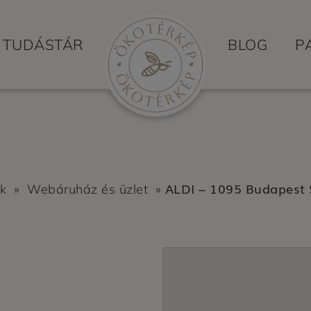
TUDÁSTÁR
BLOG
P
ALDI – 1095 Budapest 
ok
»
Webáruház és üzlet
»