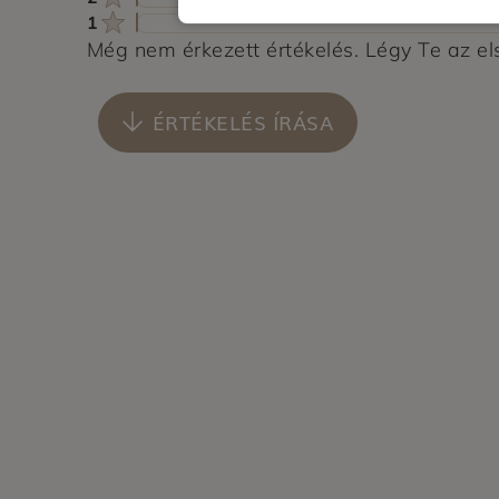
1
Még nem érkezett értékelés. Légy Te az el
ÉRTÉKELÉS ÍRÁSA