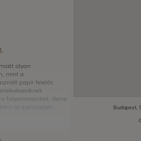
.
miatt olyan
n, mint a
znált papír felelős
törekvéseinknek
si folyamatainkat, illetve
leként az egészséges
Budapest, 
ndenki számára
mzetközi prioritás