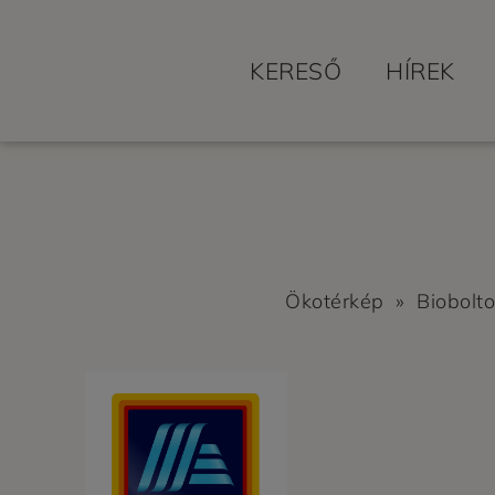
KERESŐ
HÍREK
Ökotérkép
»
Biobolt