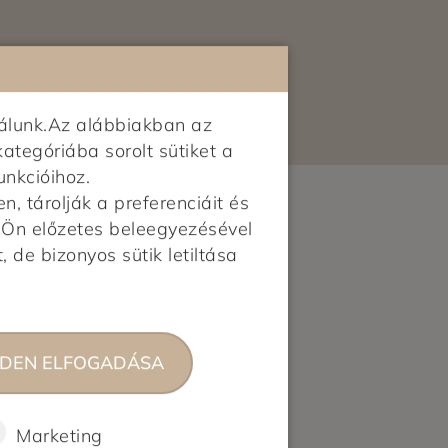
ekben a városokban:
Budapest agglomeráció: Budaörs,
hu
Törökbálint, Diósd, Érd, Budakalász,
Csobánka, Üröm, Pomáz, Szentendre,
álunk.Az alábbiakban az
Dunakeszi, Fót, Pilisborosjenő,
kategóriába sorolt sütiket a
Piliscsaba, Pilisvörösvár, Pilisszentiván,
unkcióihoz.
Solymár, Nagykovácsi, Budakeszi,
 tárolják a preferenciáit és
Telki, Páty, Biatorbágy, Csömör,
z Ön előzetes beleegyezésével
Kerepes, Mogyoród, Kistarcsa,
, de bizonyos sütik letiltása
Nagytarcsa, Gödöllő, Ecser, Maglód,
Gyömrő, Üllő, Vecsés, Gyál,
Dunaharaszti, Szigetszentmiklós,
Halásztelek, Remeteszőlős, Budajenő
DEN ELFOGADÁSA
Vidék: Pécs, Szeged, Újszentiván,
Tiszasziget, Deszk, Debrecen,
Nyíregyháza, Győr
Marketing