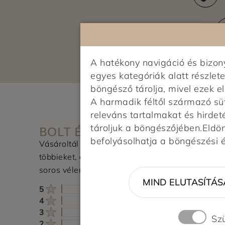
A hatékony navigáció és bizo
egyes kategóriák alatt részlete
böngésző tárolja, mivel ezek 
A harmadik féltől származó sü
releváns tartalmakat és hirdet
tároljuk a böngészőjében.Eldönt
BOLT ÉRTÉKELÉSE
befolyásolhatja a böngészési 
Vásároltál az üzletben? Segítsd a
többieket, értékeld a boltot és írj pár
soros véleményt.
MIND ELUTASÍTÁS
5
4
3
Sz
2