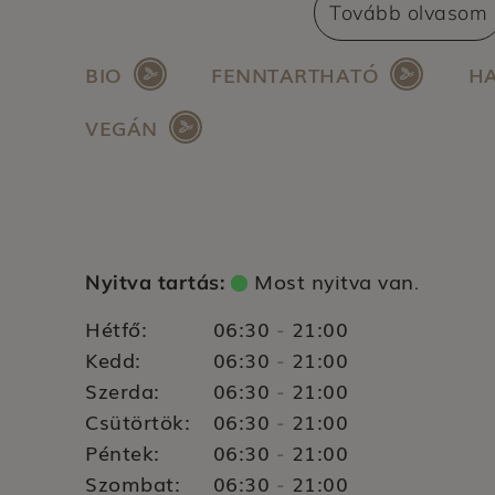
szerepel: az emberi jogok tiszteletben tart
Tovább olvasom
hatékonyság növelése, karbonsemlegesség
cégcsoport vonzó és felelős munkáltatói é
BIO
FENNTARTHATÓ
HA
növelése.
VEGÁN
Most nyitva van
Nyitva tartás:
.
Hétfő:
06:30
21:00
-
Kedd:
06:30
21:00
-
Szerda:
06:30
21:00
-
Csütörtök:
06:30
21:00
-
Péntek:
06:30
21:00
-
Szombat:
06:30
21:00
-