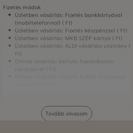
Fizetés módok
Üzletben vásárlás: Fizetés bankkártyával
(mobiltelefonnal) ( Ft)
Üzletben vásárlás: Fizetés készpénzzel ( Ft)
Üzletben vásárlás: MKB SZÉP kártya ( Ft)
Üzletben vásárlás: ALDI vásárlási utalvány (
Ft)
Online vásárlás: kártyás fizetésBarion
rendszerrel ( Ft)
Online vásárlás: kártyás fizetés Simplepay
rendszerrel ( Ft)
Online vásárlás: Átvételkor történő fizetés
készpénzzel ( Ft)
Online vásárlás: Átvételkor történő fizetés
Tovább olvasom
bankkártyával ( Ft)
Szállítási módok