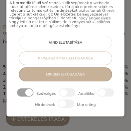
Dunaharaszti, Szigetszentmiklós,
A harmadik féltől származó sütik segítenek a weboldal
használatának elemzésében, tárolják a preferenciáit és
Halásztelek, Remeteszőlős, Budajenő
releváns tartalmakat és hirdetéseket biztosítanak Önnek.
Ezeket a sütiket csak az Ön előzetes beleegyezésével
Vidék: Pécs, Szeged, Újszentiván,
tároljuk a böngészőjében.Eldöntheti, hogy engedélyezi
vagy letiltja ezeket a sütiket, de bizonyos sütik letiltása
BOLT ÉRTÉKELÉSE
Tiszasziget, Deszk, Debrecen, Nyíregyháza,
befolyásolhatja a böngészési élményt.
Győr
Vásároltál az üzletben? Segítsd a többieket, értékeld a
boltot és írj pár soros véleményt.
MIND ELUTASÍTÁSA
0,0
KIVÁLASZTOTTAK ELFOGADÁSA
0 vélemény alapján
5
0%
4
0%
MINDEN ELFOGADÁSA
3
0%
2
0%
1
0%
Szükséges
Analitika
Még nem érkezett értékelés. Légy Te az első!
Hirdetések
Marketing
ÉRTÉKELÉS ÍRÁSA