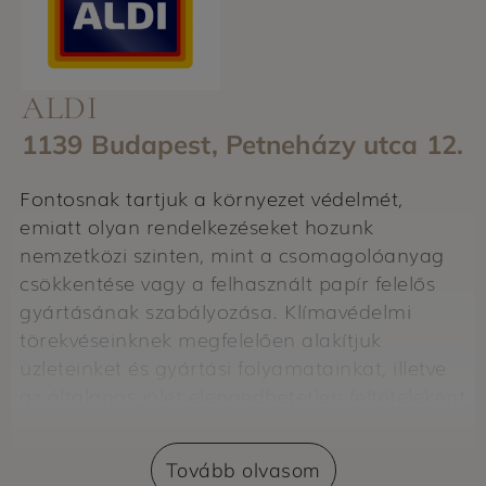
ALDI
1139 Budapest, Petneházy utca 12.
Fontosnak tartjuk a környezet védelmét,
emiatt olyan rendelkezéseket hozunk
nemzetközi szinten, mint a csomagolóanyag
csökkentése vagy a felhasznált papír felelős
gyártásának szabályozása. Klímavédelmi
törekvéseinknek megfelelően alakítjuk
üzleteinket és gyártási folyamatainkat, illetve
az általános jólét elengedhetetlen feltételeként
az egészséges étkezés támogatását tartjuk
szem előtt.
Tovább olvasom