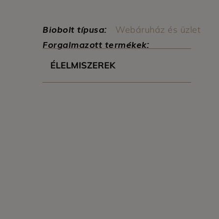
Biobolt típusa:
Webáruház és üzlet
Forgalmazott termékek:
ÉLELMISZEREK