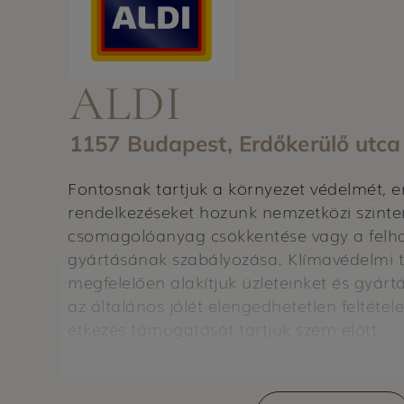
ALDI
1157 Budapest, Erdőkerülő utca
Fontosnak tartjuk a környezet védelmét, e
rendelkezéseket hozunk nemzetközi szinte
csomagolóanyag csökkentése vagy a felhas
gyártásának szabályozása. Klímavédelmi 
megfelelően alakítjuk üzleteinket és gyártá
az általános jólét elengedhetetlen feltéte
étkezés támogatását tartjuk szem előtt.
Célunk, hogy a fenntartható vásárlást mi
elérhetővé tegyük. Stratégiánkban négy ne