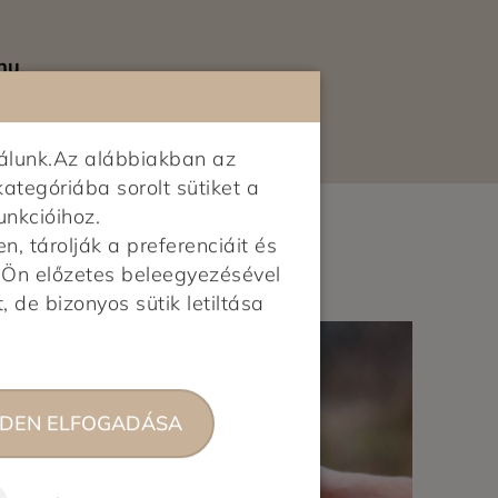
ekben a városokban:
Budapest agglomeráció: Budaörs,
hu
Törökbálint, Diósd, Érd, Budakalász,
Csobánka, Üröm, Pomáz, Szentendre,
Dunakeszi, Fót, Pilisborosjenő,
álunk.Az alábbiakban az
Piliscsaba, Pilisvörösvár, Pilisszentiván,
kategóriába sorolt sütiket a
Solymár, Nagykovácsi, Budakeszi,
unkcióihoz.
Telki, Páty, Biatorbágy, Csömör,
 tárolják a preferenciáit és
Kerepes, Mogyoród, Kistarcsa,
z Ön előzetes beleegyezésével
Nagytarcsa, Gödöllő, Ecser, Maglód,
, de bizonyos sütik letiltása
Gyömrő, Üllő, Vecsés, Gyál,
Dunaharaszti, Szigetszentmiklós,
Halásztelek, Remeteszőlős, Budajenő
Vidék: Pécs, Szeged, Újszentiván,
DEN ELFOGADÁSA
Tiszasziget, Deszk, Debrecen,
Nyíregyháza, Győr