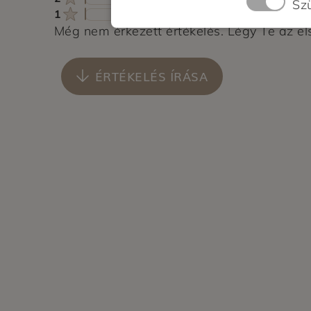
Sz
1
Még nem érkezett értékelés. Légy Te az el
ÉRTÉKELÉS ÍRÁSA