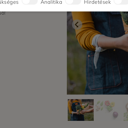
ükséges
Analitika
Hirdetések
0%
ső!