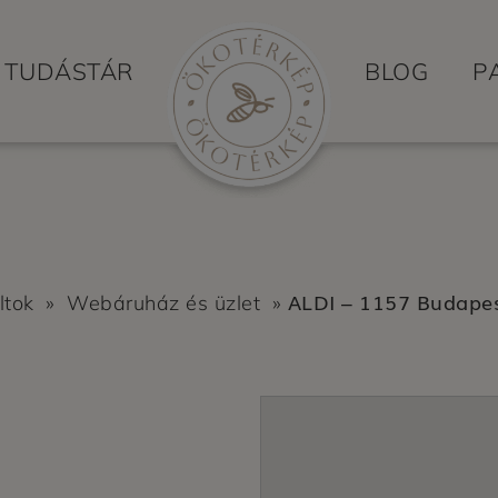
TUDÁSTÁR
BLOG
P
ALDI – 1157 Budapes
ltok
»
Webáruház és üzlet
»