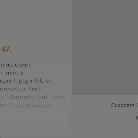
 47.
miatt olyan
n, mint a
znált papír felelős
törekvéseinknek
si folyamatainkat, illetve
leként az egészséges
Budapest, 
ndenki számára
mzetközi prioritás