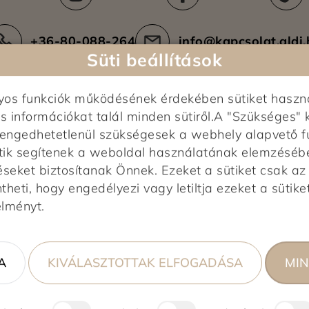
Kiszállítási területek
Ez
+36-80-088-264
info@kapcsolat.aldi.
Süti beállítások
nyos funkciók működésének érdekében sütiket haszn
s információkat talál minden sütiről.A "Szükséges" 
elengedhetetlenül szükségesek a webhely alapvető f
tik segítenek a weboldal használatának elemzésében,
éseket biztosítanak Önnek. Ezeket a sütiket csak a
Képek feltöltés alatt...
heti, hogy engedélyezi vagy letiltja ezeket a sütiket
0,0
élményt.
0 vélemény alapján
0%
A
KIVÁLASZTOTTAK ELFOGADÁSA
MIN
0%
0%
0%