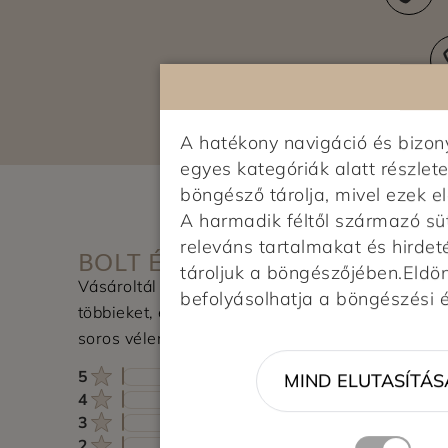
A hatékony navigáció és bizo
egyes kategóriák alatt részlete
böngésző tárolja, mivel ezek 
A harmadik féltől származó sü
releváns tartalmakat és hirdet
BOLT ÉRTÉKELÉSE
tároljuk a böngészőjében.Eldönt
Vásároltál az üzletben? Segítsd a
befolyásolhatja a böngészési 
többieket, értékeld a boltot és írj pár
soros véleményt.
5
MIND ELUTASÍTÁS
4
3
2