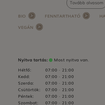
szerepel: az emberi jogok tiszteletben tart
Tovább olvasom
hatékonyság növelése, karbonsemlegesség
cégcsoport vonzó és felelős munkáltatói é
BIO
FENNTARTHATÓ
HA
növelése.
VEGÁN
Most nyitva van
Nyitva tartás:
.
Hétfő:
07:00
21:00
-
Kedd:
07:00
21:00
-
Szerda:
07:00
21:00
-
Csütörtök:
07:00
21:00
-
Péntek:
07:00
21:00
-
Szombat:
07:00
21:00
-