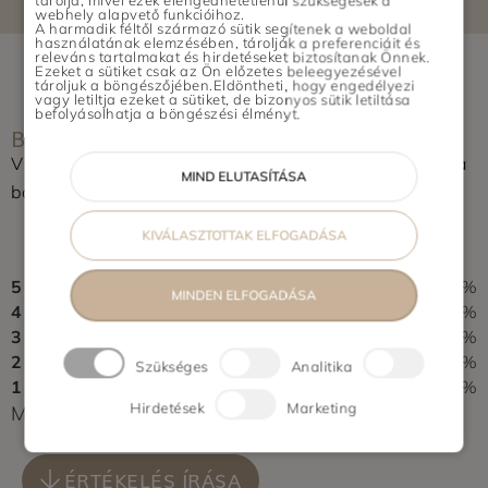
tárolja, mivel ezek elengedhetetlenül szükségesek a
webhely alapvető funkcióihoz.
Maglód, Gyömrő, Üllő, Vecsés, Gyál,
A harmadik féltől származó sütik segítenek a weboldal
használatának elemzésében, tárolják a preferenciáit és
Dunaharaszti, Szigetszentmiklós,
releváns tartalmakat és hirdetéseket biztosítanak Önnek.
Ezeket a sütiket csak az Ön előzetes beleegyezésével
Halásztelek, Remeteszőlős, Budajenő
tároljuk a böngészőjében.Eldöntheti, hogy engedélyezi
vagy letiltja ezeket a sütiket, de bizonyos sütik letiltása
Vidék: Pécs, Szeged, Újszentiván,
befolyásolhatja a böngészési élményt.
BOLT ÉRTÉKELÉSE
Tiszasziget, Deszk, Debrecen, Nyíregyháza,
Győr
Vásároltál az üzletben? Segítsd a többieket, értékeld a
MIND ELUTASÍTÁSA
boltot és írj pár soros véleményt.
0,0
KIVÁLASZTOTTAK ELFOGADÁSA
0 vélemény alapján
5
0%
MINDEN ELFOGADÁSA
4
0%
3
0%
2
0%
Szükséges
Analitika
1
0%
Hirdetések
Marketing
Még nem érkezett értékelés. Légy Te az első!
ÉRTÉKELÉS ÍRÁSA