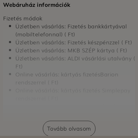
Webáruház információk
Fizetés módok
Üzletben vásárlás: Fizetés bankkártyával
(mobiltelefonnal) ( Ft)
Üzletben vásárlás: Fizetés készpénzzel ( Ft)
Üzletben vásárlás: MKB SZÉP kártya ( Ft)
Üzletben vásárlás: ALDI vásárlási utalvány (
Ft)
Online vásárlás: kártyás fizetésBarion
rendszerrel ( Ft)
Online vásárlás: kártyás fizetés Simplepay
rendszerrel ( Ft)
Online vásárlás: Átvételkor történő fizetés
készpénzzel ( Ft)
Online vásárlás: Átvételkor történő fizetés
Tovább olvasom
bankkártyával ( Ft)