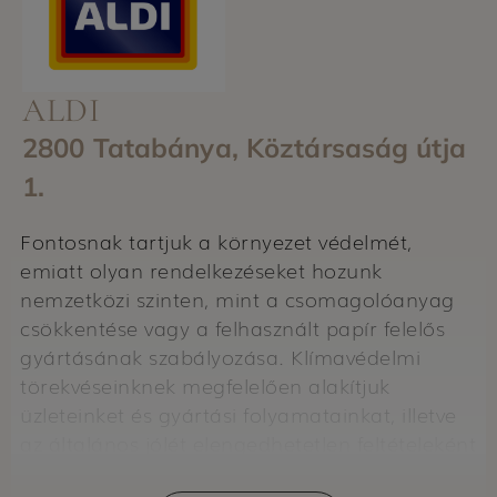
ALDI
2800 Tatabánya, Köztársaság útja
1.
Fontosnak tartjuk a környezet védelmét,
emiatt olyan rendelkezéseket hozunk
nemzetközi szinten, mint a csomagolóanyag
csökkentése vagy a felhasznált papír felelős
gyártásának szabályozása. Klímavédelmi
törekvéseinknek megfelelően alakítjuk
üzleteinket és gyártási folyamatainkat, illetve
az általános jólét elengedhetetlen feltételeként
az egészséges étkezés támogatását tartjuk