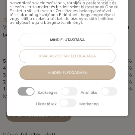
Halásztelek, Remeteszőlős, Budajenő
használatának elemzésében, tárolják a preferenciáit és
releváns tartalmakat és hirdetéseket biztosítanak Önnek.
Vidék: Pécs, Szeged, Újszentiván,
Ezeket a sütiket csak az Ön előzetes beleegyezésével
tároljuk a böngészőjében.Eldöntheti, hogy engedélyezi
BOLT ÉRTÉKELÉSE
Tiszasziget, Deszk, Debrecen, Nyíregyháza,
vagy letiltja ezeket a sütiket, de bizonyos sütik letiltása
befolyásolhatja a böngészési élményt.
Győr
Vásároltál az üzletben? Segítsd a többieket, értékeld a
boltot és írj pár soros véleményt.
MIND ELUTASÍTÁSA
0,0
0 vélemény alapján
KIVÁLASZTOTTAK ELFOGADÁSA
5
0%
4
0%
MINDEN ELFOGADÁSA
3
0%
2
0%
1
0%
Szükséges
Analitika
Még nem érkezett értékelés. Légy Te az első!
Hirdetések
Marketing
ÉRTÉKELÉS ÍRÁSA
Képek feltöltés alatt...