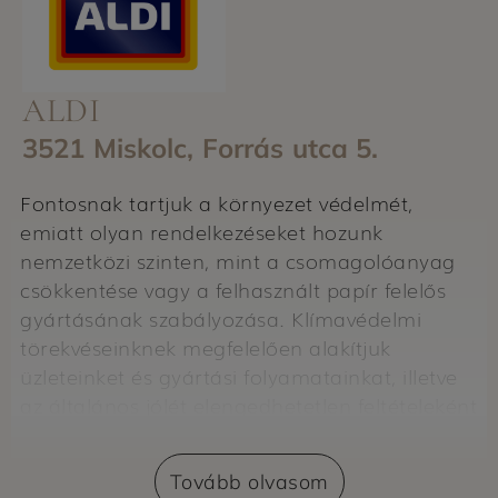
ALDI
3521 Miskolc, Forrás utca 5.
Fontosnak tartjuk a környezet védelmét,
emiatt olyan rendelkezéseket hozunk
nemzetközi szinten, mint a csomagolóanyag
csökkentése vagy a felhasznált papír felelős
gyártásának szabályozása. Klímavédelmi
törekvéseinknek megfelelően alakítjuk
üzleteinket és gyártási folyamatainkat, illetve
az általános jólét elengedhetetlen feltételeként
az egészséges étkezés támogatását tartjuk
szem előtt.
Tovább olvasom