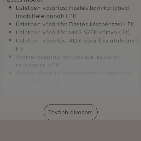
Üzletben vásárlás: Fizetés bankkártyával
(mobiltelefonnal) ( Ft)
Üzletben vásárlás: Fizetés készpénzzel ( Ft)
Üzletben vásárlás: MKB SZÉP kártya ( Ft)
Üzletben vásárlás: ALDI vásárlási utalvány (
Ft)
Online vásárlás: kártyás fizetésBarion
rendszerrel ( Ft)
Online vásárlás: kártyás fizetés Simplepay
rendszerrel ( Ft)
Online vásárlás: Átvételkor történő fizetés
készpénzzel ( Ft)
Online vásárlás: Átvételkor történő fizetés
Tovább olvasom
bankkártyával ( Ft)
Szállítási módok
Online vásárlás: Azonnali szállítás ( Ft)