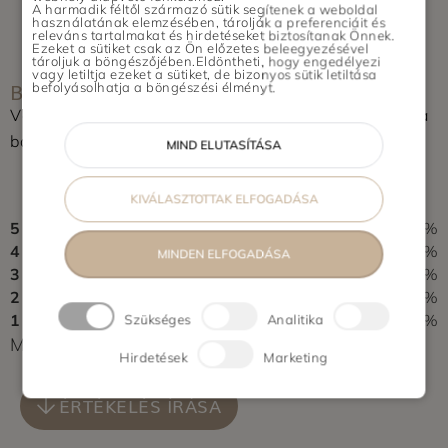
Dunaharaszti, Szigetszentmiklós,
A harmadik féltől származó sütik segítenek a weboldal
használatának elemzésében, tárolják a preferenciáit és
Halásztelek, Remeteszőlős, Budajenő
releváns tartalmakat és hirdetéseket biztosítanak Önnek.
Ezeket a sütiket csak az Ön előzetes beleegyezésével
Vidék: Pécs, Szeged, Újszentiván,
tároljuk a böngészőjében.Eldöntheti, hogy engedélyezi
vagy letiltja ezeket a sütiket, de bizonyos sütik letiltása
BOLT ÉRTÉKELÉSE
Tiszasziget, Deszk, Debrecen, Nyíregyháza,
befolyásolhatja a böngészési élményt.
Győr
Vásároltál az üzletben? Segítsd a többieket, értékeld a
boltot és írj pár soros véleményt.
MIND ELUTASÍTÁSA
0,0
KIVÁLASZTOTTAK ELFOGADÁSA
0 vélemény alapján
5
0%
4
0%
MINDEN ELFOGADÁSA
3
0%
2
0%
1
0%
Szükséges
Analitika
Még nem érkezett értékelés. Légy Te az első!
Hirdetések
Marketing
ÉRTÉKELÉS ÍRÁSA