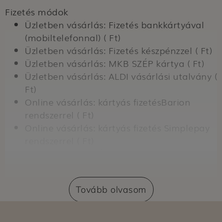
Fizetés módok
Üzletben vásárlás: Fizetés bankkártyával
(mobiltelefonnal) ( Ft)
Üzletben vásárlás: Fizetés készpénzzel ( Ft)
Üzletben vásárlás: MKB SZÉP kártya ( Ft)
Üzletben vásárlás: ALDI vásárlási utalvány (
Ft)
Online vásárlás: kártyás fizetésBarion
rendszerrel ( Ft)
Online vásárlás: kártyás fizetés Simplepay
rendszerrel ( Ft)
Online vásárlás: Átvételkor történő fizetés
készpénzzel ( Ft)
Online vásárlás: Átvételkor történő fizetés
Tovább olvasom
bankkártyával ( Ft)
Szállítási módok