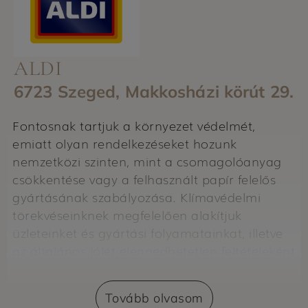
ALDI
6723 Szeged, Makkosházi körút 29.
Fontosnak tartjuk a környezet védelmét,
emiatt olyan rendelkezéseket hozunk
nemzetközi szinten, mint a csomagolóanyag
csökkentése vagy a felhasznált papír felelős
gyártásának szabályozása. Klímavédelmi
törekvéseinknek megfelelően alakítjuk
üzleteinket és gyártási folyamatainkat, illetve
az általános jólét elengedhetetlen feltételeként
az egészséges étkezés támogatását tartjuk
szem előtt.
Tovább olvasom