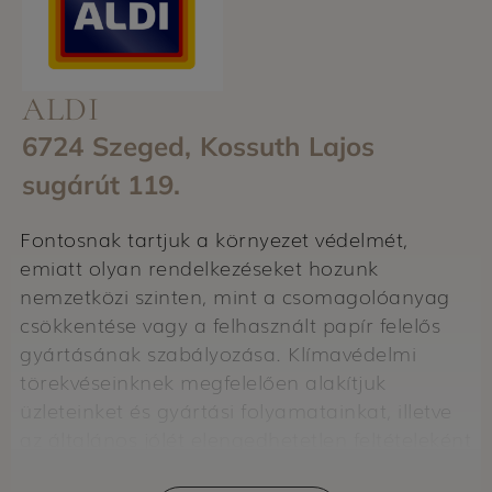
ALDI
6724 Szeged, Kossuth Lajos
sugárút 119.
Fontosnak tartjuk a környezet védelmét,
emiatt olyan rendelkezéseket hozunk
nemzetközi szinten, mint a csomagolóanyag
csökkentése vagy a felhasznált papír felelős
gyártásának szabályozása. Klímavédelmi
törekvéseinknek megfelelően alakítjuk
üzleteinket és gyártási folyamatainkat, illetve
az általános jólét elengedhetetlen feltételeként
az egészséges étkezés támogatását tartjuk