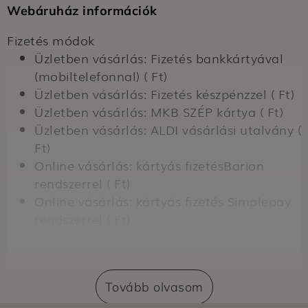
Webáruház információk
Fizetés módok
Üzletben vásárlás: Fizetés bankkártyával
(mobiltelefonnal) ( Ft)
Üzletben vásárlás: Fizetés készpénzzel ( Ft)
Üzletben vásárlás: MKB SZÉP kártya ( Ft)
Üzletben vásárlás: ALDI vásárlási utalvány (
Ft)
Online vásárlás: kártyás fizetésBarion
rendszerrel ( Ft)
Online vásárlás: kártyás fizetés Simplepay
rendszerrel ( Ft)
Online vásárlás: Átvételkor történő fizetés
készpénzzel ( Ft)
Online vásárlás: Átvételkor történő fizetés
Tovább olvasom
bankkártyával ( Ft)