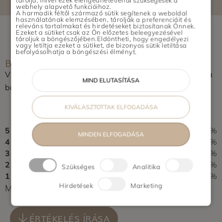
tárolja, mivel ezek elengedhetetlenül szükségesek a
webhely alapvető funkcióihoz.
Maglód, Gyömrő, Üllő, Vecsés, Gyál,
A harmadik féltől származó sütik segítenek a weboldal
használatának elemzésében, tárolják a preferenciáit és
Dunaharaszti, Szigetszentmiklós,
releváns tartalmakat és hirdetéseket biztosítanak Önnek.
Ezeket a sütiket csak az Ön előzetes beleegyezésével
Halásztelek, Remeteszőlős, Budajenő
tároljuk a böngészőjében.Eldöntheti, hogy engedélyezi
vagy letiltja ezeket a sütiket, de bizonyos sütik letiltása
Vidék: Pécs, Szeged, Újszentiván,
befolyásolhatja a böngészési élményt.
BOLT ÉRTÉKELÉSE
Tiszasziget, Deszk, Debrecen, Nyíregyháza,
Győr
Vásároltál az üzletben? Segítsd a többieket, értékeld a
MIND ELUTASÍTÁSA
boltot és írj pár soros véleményt.
0,0
KIVÁLASZTOTTAK ELFOGADÁSA
0 vélemény alapján
5
0%
MINDEN ELFOGADÁSA
4
0%
3
0%
2
0%
Szükséges
Analitika
1
0%
Hirdetések
Marketing
Még nem érkezett értékelés. Légy Te az első!
ÉRTÉKELÉS ÍRÁSA