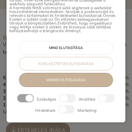
tárolja, mivel ezek elengedhetetlenül szükségesek a
webhely alapvető funkcióihoz.
Maglód, Gyömrő, Üllő, Vecsés, Gyál,
A harmadik féltől származó sütik segítenek a weboldal
használatának elemzésében, tárolják a preferenciáit és
Dunaharaszti, Szigetszentmiklós,
releváns tartalmakat és hirdetéseket biztosítanak Önnek.
Ezeket a sütiket csak az Ön előzetes beleegyezésével
Halásztelek, Remeteszőlős, Budajenő
tároljuk a böngészőjében.Eldöntheti, hogy engedélyezi
vagy letiltja ezeket a sütiket, de bizonyos sütik letiltása
Vidék: Pécs, Szeged, Újszentiván,
befolyásolhatja a böngészési élményt.
BOLT ÉRTÉKELÉSE
Tiszasziget, Deszk, Debrecen, Nyíregyháza,
Győr
Vásároltál az üzletben? Segítsd a többieket, értékeld a
MIND ELUTASÍTÁSA
boltot és írj pár soros véleményt.
0,0
KIVÁLASZTOTTAK ELFOGADÁSA
0 vélemény alapján
5
0%
MINDEN ELFOGADÁSA
4
0%
3
0%
2
0%
Szükséges
Analitika
1
0%
Hirdetések
Marketing
Még nem érkezett értékelés. Légy Te az első!
ÉRTÉKELÉS ÍRÁSA