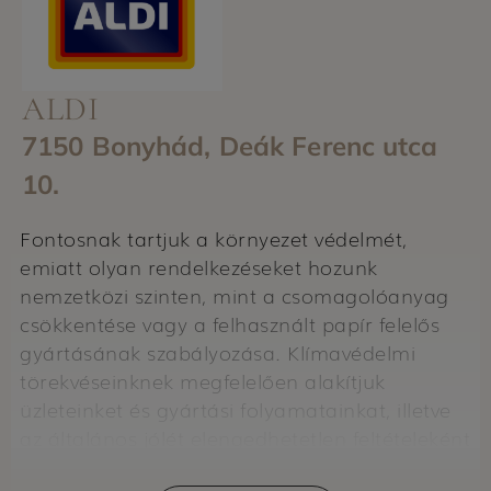
ALDI
7150 Bonyhád, Deák Ferenc utca
10.
Fontosnak tartjuk a környezet védelmét,
emiatt olyan rendelkezéseket hozunk
nemzetközi szinten, mint a csomagolóanyag
csökkentése vagy a felhasznált papír felelős
gyártásának szabályozása. Klímavédelmi
törekvéseinknek megfelelően alakítjuk
üzleteinket és gyártási folyamatainkat, illetve
az általános jólét elengedhetetlen feltételeként
az egészséges étkezés támogatását tartjuk