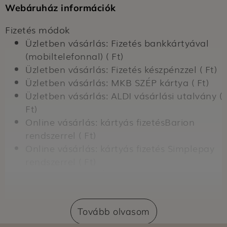
Webáruház információk
Fizetés módok
Üzletben vásárlás: Fizetés bankkártyával
(mobiltelefonnal) ( Ft)
Üzletben vásárlás: Fizetés készpénzzel ( Ft)
Üzletben vásárlás: MKB SZÉP kártya ( Ft)
Üzletben vásárlás: ALDI vásárlási utalvány (
Ft)
Online vásárlás: kártyás fizetésBarion
rendszerrel ( Ft)
Online vásárlás: kártyás fizetés Simplepay
rendszerrel ( Ft)
Online vásárlás: Átvételkor történő fizetés
készpénzzel ( Ft)
Online vásárlás: Átvételkor történő fizetés
Tovább olvasom
bankkártyával ( Ft)