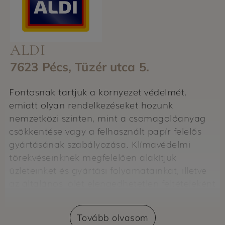
ALDI
7623 Pécs, Tüzér utca 5.
Fontosnak tartjuk a környezet védelmét,
emiatt olyan rendelkezéseket hozunk
nemzetközi szinten, mint a csomagolóanyag
csökkentése vagy a felhasznált papír felelős
gyártásának szabályozása. Klímavédelmi
törekvéseinknek megfelelően alakítjuk
üzleteinket és gyártási folyamatainkat, illetve
az általános jólét elengedhetetlen feltételeként
az egészséges étkezés támogatását tartjuk
szem előtt.
Tovább olvasom