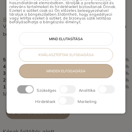
Halásztelek, Remeteszőlős, Budajenő
használatának elemzésében, tárolják a preferenciáit és
releváns tartalmakat és hirdetéseket biztosítanak Önnek.
Vidék: Pécs, Szeged, Újszentiván,
Ezeket a sütiket csak az Ön előzetes beleegyezésével
tároljuk a böngészőjében.Eldöntheti, hogy engedélyezi
BOLT ÉRTÉKELÉSE
Tiszasziget, Deszk, Debrecen, Nyíregyháza,
vagy letiltja ezeket a sütiket, de bizonyos sütik letiltása
befolyásolhatja a böngészési élményt.
Győr
Vásároltál az üzletben? Segítsd a többieket, értékeld a
boltot és írj pár soros véleményt.
MIND ELUTASÍTÁSA
0,0
0 vélemény alapján
KIVÁLASZTOTTAK ELFOGADÁSA
5
0%
4
0%
MINDEN ELFOGADÁSA
3
0%
2
0%
1
0%
Szükséges
Analitika
Még nem érkezett értékelés. Légy Te az első!
Hirdetések
Marketing
ÉRTÉKELÉS ÍRÁSA
Képek feltöltés alatt...