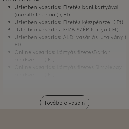
Üzletben vásárlás: Fizetés bankkártyával
(mobiltelefonnal) ( Ft)
Üzletben vásárlás: Fizetés készpénzzel ( Ft)
Üzletben vásárlás: MKB SZÉP kártya ( Ft)
Üzletben vásárlás: ALDI vásárlási utalvány (
Ft)
Online vásárlás: kártyás fizetésBarion
rendszerrel ( Ft)
Online vásárlás: kártyás fizetés Simplepay
rendszerrel ( Ft)
Online vásárlás: Átvételkor történő fizetés
készpénzzel ( Ft)
Online vásárlás: Átvételkor történő fizetés
Tovább olvasom
bankkártyával ( Ft)
Szállítási módok
Online vásárlás: Azonnali szállítás ( Ft)