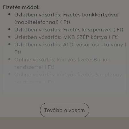
Fizetés módok
Üzletben vásárlás: Fizetés bankkártyával
(mobiltelefonnal) ( Ft)
Üzletben vásárlás: Fizetés készpénzzel ( Ft)
Üzletben vásárlás: MKB SZÉP kártya ( Ft)
Üzletben vásárlás: ALDI vásárlási utalvány (
Ft)
Online vásárlás: kártyás fizetésBarion
rendszerrel ( Ft)
Online vásárlás: kártyás fizetés Simplepay
rendszerrel ( Ft)
Online vásárlás: Átvételkor történő fizetés
készpénzzel ( Ft)
Online vásárlás: Átvételkor történő fizetés
Tovább olvasom
bankkártyával ( Ft)
Szállítási módok