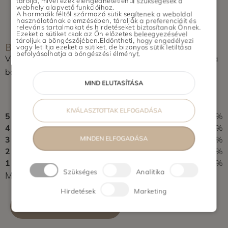
tárolja, mivel ezek elengedhetetlenül szükségesek a
Dunaharaszti, Szigetszentmiklós,
webhely alapvető funkcióihoz.
A harmadik féltől származó sütik segítenek a weboldal
Halásztelek, Remeteszőlős, Budajenő
használatának elemzésében, tárolják a preferenciáit és
releváns tartalmakat és hirdetéseket biztosítanak Önnek.
Vidék: Pécs, Szeged, Újszentiván,
Ezeket a sütiket csak az Ön előzetes beleegyezésével
tároljuk a böngészőjében.Eldöntheti, hogy engedélyezi
BOLT ÉRTÉKELÉSE
Tiszasziget, Deszk, Debrecen, Nyíregyháza,
vagy letiltja ezeket a sütiket, de bizonyos sütik letiltása
befolyásolhatja a böngészési élményt.
Győr
Vásároltál az üzletben? Segítsd a többieket, értékeld a
boltot és írj pár soros véleményt.
MIND ELUTASÍTÁSA
0,0
0 vélemény alapján
KIVÁLASZTOTTAK ELFOGADÁSA
5
0%
4
0%
3
0%
MINDEN ELFOGADÁSA
2
0%
1
0%
Szükséges
Analitika
Még nem érkezett értékelés. Légy Te az első!
Hirdetések
Marketing
ÉRTÉKELÉS ÍRÁSA