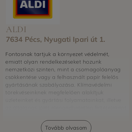
ALDI
7634 Pécs, Nyugati Ipari út 1.
Fontosnak tartjuk a környezet védelmét,
emiatt olyan rendelkezéseket hozunk
nemzetközi szinten, mint a csomagolóanyag
csökkentése vagy a felhasznált papír felelős
gyártásának szabályozása. Klímavédelmi
törekvéseinknek megfelelően alakítjuk
üzleteinket és gyártási folyamatainkat, illetve
az általános jólét elengedhetetlen feltételeként
az egészséges étkezés támogatását tartjuk
szem előtt.
Tovább olvasom