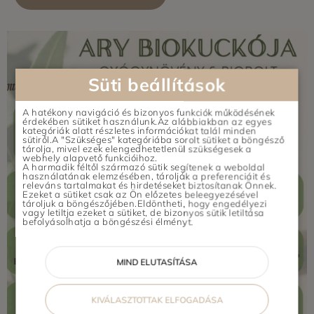
Süti beállítások
A hatékony navigáció és bizonyos funkciók működésének
érdekében sütiket használunk.Az alábbiakban az egyes
kategóriák alatt részletes információkat talál minden
sütiről.A "Szükséges" kategóriába sorolt sütiket a böngésző
tárolja, mivel ezek elengedhetetlenül szükségesek a
webhely alapvető funkcióihoz.
A harmadik féltől származó sütik segítenek a weboldal
használatának elemzésében, tárolják a preferenciáit és
releváns tartalmakat és hirdetéseket biztosítanak Önnek.
Ezeket a sütiket csak az Ön előzetes beleegyezésével
tároljuk a böngészőjében.Eldöntheti, hogy engedélyezi
vagy letiltja ezeket a sütiket, de bizonyos sütik letiltása
befolyásolhatja a böngészési élményt.
MIND ELUTASÍTÁSA
KIVÁLASZTOTTAK ELFOGADÁSA