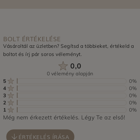
BOLT ÉRTÉKELÉSE
Vásároltál az üzletben? Segítsd a többieket, értékeld a
boltot és írj pár soros véleményt.
0,0
0 vélemény alapján
5
0%
4
0%
3
0%
2
0%
1
0%
Még nem érkezett értékelés. Légy Te az első!
ÉRTÉKELÉS ÍRÁSA