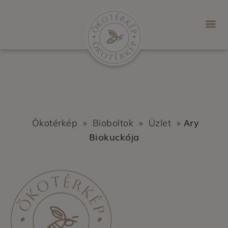
Ary
Ökotérkép
»
Bioboltok
»
Üzlet
»
Biokuckója