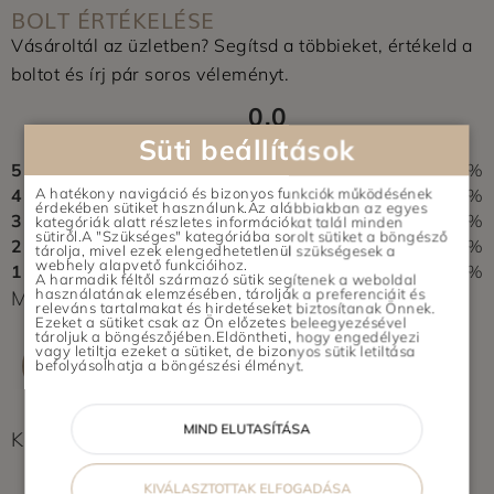
BOLT ÉRTÉKELÉSE
Vásároltál az üzletben? Segítsd a többieket, értékeld a
boltot és írj pár soros véleményt.
0,0
0 vélemény alapján
Süti beállítások
5
0%
4
0%
A hatékony navigáció és bizonyos funkciók működésének
érdekében sütiket használunk.Az alábbiakban az egyes
3
0%
kategóriák alatt részletes információkat talál minden
sütiről.A "Szükséges" kategóriába sorolt sütiket a böngésző
2
0%
tárolja, mivel ezek elengedhetetlenül szükségesek a
webhely alapvető funkcióihoz.
1
0%
A harmadik féltől származó sütik segítenek a weboldal
használatának elemzésében, tárolják a preferenciáit és
Még nem érkezett értékelés. Légy Te az első!
releváns tartalmakat és hirdetéseket biztosítanak Önnek.
Ezeket a sütiket csak az Ön előzetes beleegyezésével
tároljuk a böngészőjében.Eldöntheti, hogy engedélyezi
vagy letiltja ezeket a sütiket, de bizonyos sütik letiltása
ÉRTÉKELÉS ÍRÁSA
befolyásolhatja a böngészési élményt.
MIND ELUTASÍTÁSA
Képek feltöltés alatt...
KIVÁLASZTOTTAK ELFOGADÁSA