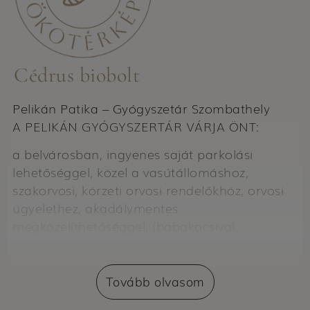
Cédrus biobolt
Pelikán Patika – Gyógyszetár Szombathely
A PELIKÁN GYÓGYSZERTÁR VÁRJA ÖNT:
a belvárosban, ingyenes saját parkolási
lehetőséggel, közel a vasútállomáshoz,
szakorvosi, körzeti orvosi rendelőkhöz, orvosi
ügyelethez, akadálymentes
megközelíthetőséggel, (babakocsival,
tolókocsival egyaránt)
kiemelt VICHY termékforgalmazó, 15 %-os
Tovább olvasom
WICHY törzsvásárlói kártyával,
kiemelt HOMEOPÁTIÁS (BOIRON)