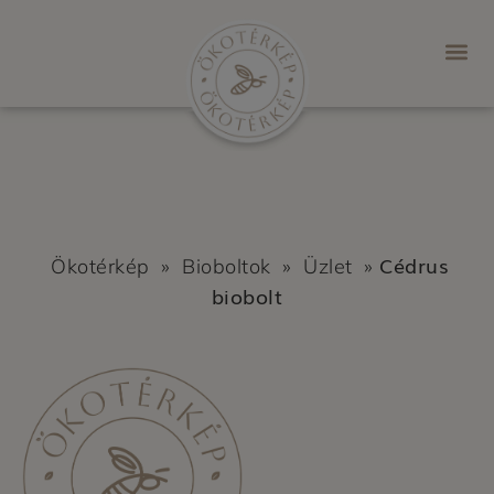
Cédrus
Ökotérkép
»
Bioboltok
»
Üzlet
»
biobolt