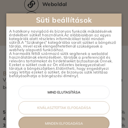
Weboldal
36 94 501 475
Süti beállítások
A hatékony navigáció és bizonyos funkciók működésének
érdekében sütiket használunk.Az alábbiakban az egyes
kategóriák alatt részletes információkat talál minden
sütiről.A "Szükséges" kategóriába sorolt sütiket a böngésző
tárolja, mivel ezek elengedhetetlenül szükségesek a
webhely alapvető funkcióihoz.
A harmadik féltől származó sütik segítenek a weboldal
használatának elemzésében, tárolják a preferenciáit és
releváns tartalmakat és hirdetéseket biztosítanak Önnek.
Ezeket a sütiket csak az Ön előzetes beleegyezésével
tároljuk a böngészőjében.Eldöntheti, hogy engedélyezi
BOLT ÉRTÉKELÉSE
vagy letiltja ezeket a sütiket, de bizonyos sütik letiltása
befolyásolhatja a böngészési élményt.
Vásároltál az üzletben? Segítsd a többieket, értékeld a
boltot és írj pár soros véleményt.
MIND ELUTASÍTÁSA
0,0
0 vélemény alapján
KIVÁLASZTOTTAK ELFOGADÁSA
5
0%
4
0%
MINDEN ELFOGADÁSA
3
0%