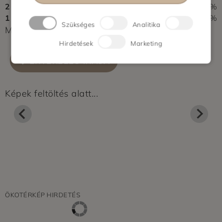
2
0%
1
0%
Szükséges
Analitika
Még nem érkezett értékelés. Légy Te az első!
Hirdetések
Marketing
ÉRTÉKELÉS ÍRÁSA
Képek feltöltés alatt...
ÖKOTÉRKÉP HIRDETÉS