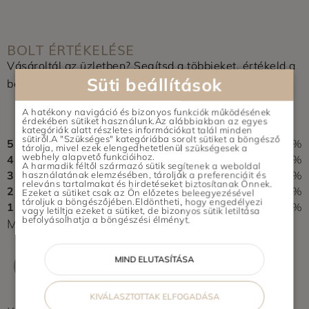
BOLT ÉRTÉKELÉSE
Vásároltál az üzletben? Segítsd a többieket, értékeld a
Süti beállítások
boltot és írj pár soros véleményt.
0,0
A hatékony navigáció és bizonyos funkciók működésének
érdekében sütiket használunk.Az alábbiakban az egyes
0 vélemény alapján
kategóriák alatt részletes információkat talál minden
sütiről.A "Szükséges" kategóriába sorolt sütiket a böngésző
5
0%
tárolja, mivel ezek elengedhetetlenül szükségesek a
webhely alapvető funkcióihoz.
4
0%
A harmadik féltől származó sütik segítenek a weboldal
3
0%
használatának elemzésében, tárolják a preferenciáit és
releváns tartalmakat és hirdetéseket biztosítanak Önnek.
2
0%
Ezeket a sütiket csak az Ön előzetes beleegyezésével
tároljuk a böngészőjében.Eldöntheti, hogy engedélyezi
1
0%
vagy letiltja ezeket a sütiket, de bizonyos sütik letiltása
befolyásolhatja a böngészési élményt.
Még nem érkezett értékelés. Légy Te az első!
MIND ELUTASÍTÁSA
ÉRTÉKELÉS ÍRÁSA
KIVÁLASZTOTTAK ELFOGADÁSA