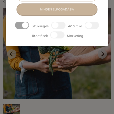
Képek feltöltés alatt...
MINDEN ELFOGADÁSA
Szükséges
Analitika
Hirdetések
Marketing