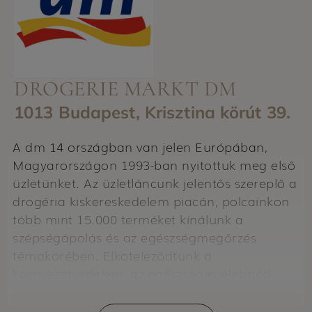
DROGERIE MARKT DM
1013 Budapest, Krisztina körút 39.
A dm 14 országban van jelen Európában,
Magyarországon 1993-ban nyitottuk meg első
üzletünket. Az üzletláncunk jelentős szereplő a
drogéria kiskereskedelem piacán, polcainkon
több mint 15.000 terméket kínálunk a
szépségápolás és az egészségmegőrzés
témakörében. Elköteleződtünk a
környezetvédelem, az egészséges életmód
mellett, és nagy figyelmet fordítunk arra, hogy
a munkatársak megteremthessék a munka és