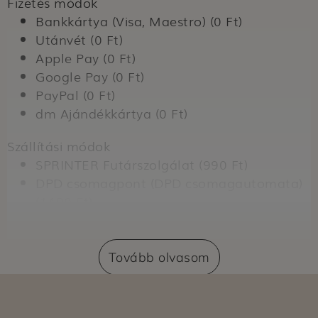
Fizetés módok
Bankkártya (Visa, Maestro) (0 Ft)
Utánvét (0 Ft)
Apple Pay (0 Ft)
Google Pay (0 Ft)
PayPal (0 Ft)
dm Ajándékkártya (0 Ft)
Szállítási módok
SPRINTER Futárszolgálat (990 Ft)
DPD csomagpont (DPD csomagautomata)
(1490 Ft)
Szállítás dm üzletbe (0 Ft)
Expressz átvétel dm üzletben (nem
regisztrált vásárlók számára) (399 Ft)
Tovább olvasom
Expressz átvétel dm üzletben (regisztrált
vásárlók számára) (0 Ft)