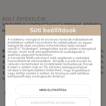
BOLT ÉRTÉKELÉSE
Vásároltál az üzletben? Segítsd a többieket, értékeld a
Süti beállítások
boltot és írj pár soros véleményt.
0,0
A hatékony navigáció és bizonyos funkciók működésének
érdekében sütiket használunk.Az alábbiakban az egyes
0 vélemény alapján
kategóriák alatt részletes információkat talál minden
sütiről.A "Szükséges" kategóriába sorolt sütiket a böngésző
5
0%
tárolja, mivel ezek elengedhetetlenül szükségesek a
webhely alapvető funkcióihoz.
4
0%
A harmadik féltől származó sütik segítenek a weboldal
használatának elemzésében, tárolják a preferenciáit és
3
0%
releváns tartalmakat és hirdetéseket biztosítanak Önnek.
2
0%
Ezeket a sütiket csak az Ön előzetes beleegyezésével
tároljuk a böngészőjében.Eldöntheti, hogy engedélyezi
1
0%
vagy letiltja ezeket a sütiket, de bizonyos sütik letiltása
befolyásolhatja a böngészési élményt.
Még nem érkezett értékelés. Légy Te az első!
MIND ELUTASÍTÁSA
ÉRTÉKELÉS ÍRÁSA
KIVÁLASZTOTTAK ELFOGADÁSA