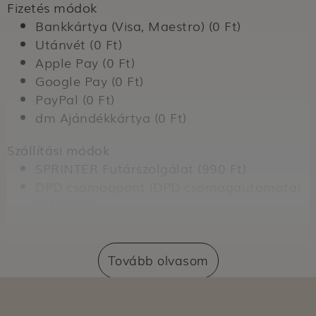
Fizetés módok
Bankkártya (Visa, Maestro) (0 Ft)
Utánvét (0 Ft)
Apple Pay (0 Ft)
Google Pay (0 Ft)
PayPal (0 Ft)
dm Ajándékkártya (0 Ft)
Szállítási módok
SPRINTER Futárszolgálat (990 Ft)
DPD csomagpont (DPD csomagautomata)
(1490 Ft)
Szállítás dm üzletbe (0 Ft)
Expressz átvétel dm üzletben (nem
regisztrált vásárlók számára) (399 Ft)
Tovább olvasom
Expressz átvétel dm üzletben (regisztrált
vásárlók számára) (0 Ft)