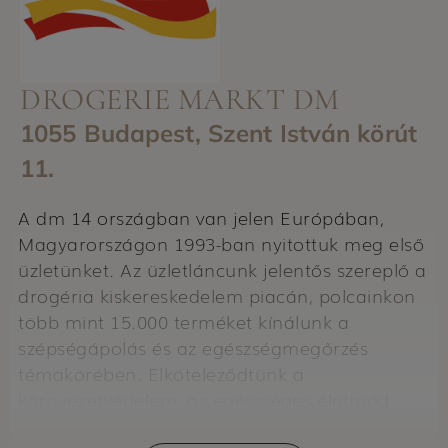
DROGERIE MARKT DM
1055 Budapest, Szent István körút
11.
A dm 14 országban van jelen Európában,
Magyarországon 1993-ban nyitottuk meg első
üzletünket. Az üzletláncunk jelentős szereplő a
drogéria kiskereskedelem piacán, polcainkon
több mint 15.000 terméket kínálunk a
szépségápolás és az egészségmegőrzés
témakörében. Elköteleződtünk a
környezetvédelem, az egészséges életmód
mellett, és nagy figyelmet fordítunk arra, hogy