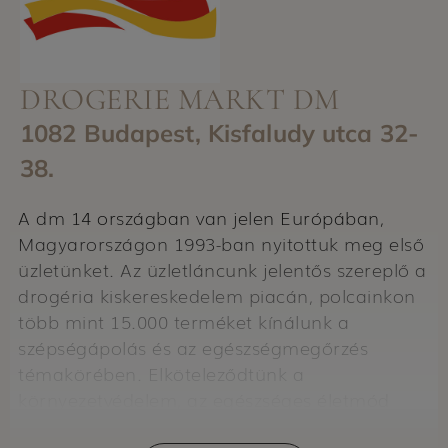
DROGERIE MARKT DM
1082 Budapest, Kisfaludy utca 32-
38.
A dm 14 országban van jelen Európában,
Magyarországon 1993-ban nyitottuk meg első
üzletünket. Az üzletláncunk jelentős szereplő a
drogéria kiskereskedelem piacán, polcainkon
több mint 15.000 terméket kínálunk a
szépségápolás és az egészségmegőrzés
témakörében. Elköteleződtünk a
környezetvédelem, az egészséges életmód
mellett, és nagy figyelmet fordítunk arra, hogy