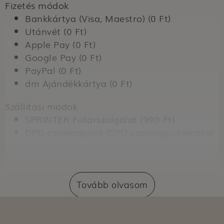
Fizetés módok
Bankkártya (Visa, Maestro) (0 Ft)
Utánvét (0 Ft)
Apple Pay (0 Ft)
Google Pay (0 Ft)
PayPal (0 Ft)
dm Ajándékkártya (0 Ft)
Szállítási módok
SPRINTER Futárszolgálat (990 Ft)
DPD csomagpont (DPD csomagautomata)
(1490 Ft)
Szállítás dm üzletbe (0 Ft)
Expressz átvétel dm üzletben (nem
regisztrált vásárlók számára) (399 Ft)
Tovább olvasom
Expressz átvétel dm üzletben (regisztrált
vásárlók számára) (0 Ft)