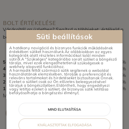
BOLT ÉRTÉKELÉSE
Vásároltál az üzletben? Segítsd a többieket, értékeld a
Süti beállítások
boltot és írj pár soros véleményt.
0,0
A hatékony navigáció és bizonyos funkciók működésének
érdekében sütiket használunk.Az alábbiakban az egyes
0 vélemény alapján
kategóriák alatt részletes információkat talál minden
sütiről.A "Szükséges" kategóriába sorolt sütiket a böngésző
5
0%
tárolja, mivel ezek elengedhetetlenül szükségesek a
webhely alapvető funkcióihoz.
4
0%
A harmadik féltől származó sütik segítenek a weboldal
használatának elemzésében, tárolják a preferenciáit és
3
0%
releváns tartalmakat és hirdetéseket biztosítanak Önnek.
2
0%
Ezeket a sütiket csak az Ön előzetes beleegyezésével
tároljuk a böngészőjében.Eldöntheti, hogy engedélyezi
1
0%
vagy letiltja ezeket a sütiket, de bizonyos sütik letiltása
befolyásolhatja a böngészési élményt.
Még nem érkezett értékelés. Légy Te az első!
MIND ELUTASÍTÁSA
ÉRTÉKELÉS ÍRÁSA
KIVÁLASZTOTTAK ELFOGADÁSA