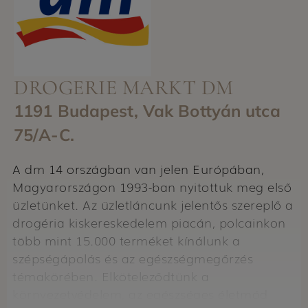
DROGERIE MARKT DM
1191 Budapest, Vak Bottyán utca
75/A-C.
A dm 14 országban van jelen Európában,
Magyarországon 1993-ban nyitottuk meg első
üzletünket. Az üzletláncunk jelentős szereplő a
drogéria kiskereskedelem piacán, polcainkon
több mint 15.000 terméket kínálunk a
szépségápolás és az egészségmegőrzés
témakörében. Elköteleződtünk a
környezetvédelem, az egészséges életmód