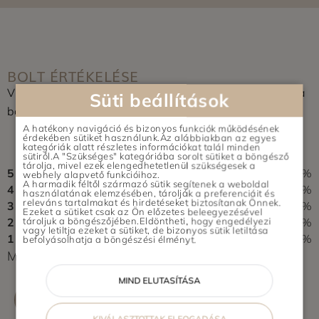
BOLT ÉRTÉKELÉSE
Vásároltál az üzletben? Segítsd a többieket, értékeld a
Süti beállítások
boltot és írj pár soros véleményt.
A hatékony navigáció és bizonyos funkciók működésének
0,0
érdekében sütiket használunk.Az alábbiakban az egyes
kategóriák alatt részletes információkat talál minden
0 vélemény alapján
sütiről.A "Szükséges" kategóriába sorolt sütiket a böngésző
tárolja, mivel ezek elengedhetetlenül szükségesek a
5
0%
webhely alapvető funkcióihoz.
A harmadik féltől származó sütik segítenek a weboldal
4
0%
használatának elemzésében, tárolják a preferenciáit és
releváns tartalmakat és hirdetéseket biztosítanak Önnek.
3
0%
Ezeket a sütiket csak az Ön előzetes beleegyezésével
2
0%
tároljuk a böngészőjében.Eldöntheti, hogy engedélyezi
vagy letiltja ezeket a sütiket, de bizonyos sütik letiltása
1
0%
befolyásolhatja a böngészési élményt.
Még nem érkezett értékelés. Légy Te az első!
MIND ELUTASÍTÁSA
ÉRTÉKELÉS ÍRÁSA
KIVÁLASZTOTTAK ELFOGADÁSA