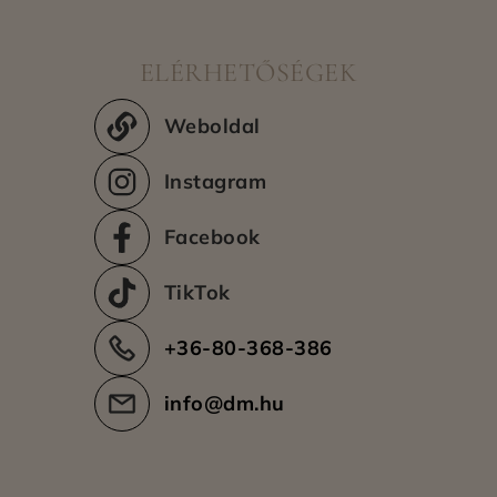
vásárlók számára) (0 Ft)
Kiszállítási területek
ELÉRHETŐSÉGEK
Még nincs adat.
Weboldal
Instagram
Facebook
TikTok
+36-80-368-386
info@dm.hu