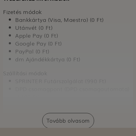
Fizetés módok
Bankkártya (Visa, Maestro) (0 Ft)
Utánvét (0 Ft)
Apple Pay (0 Ft)
Google Pay (0 Ft)
PayPal (0 Ft)
dm Ajándékkártya (0 Ft)
Szállítási módok
SPRINTER Futárszolgálat (990 Ft)
DPD csomagpont (DPD csomagautomata)
(1490 Ft)
Szállítás dm üzletbe (0 Ft)
Expressz átvétel dm üzletben (nem
regisztrált vásárlók számára) (399 Ft)
Tovább olvasom
Expressz átvétel dm üzletben (regisztrált