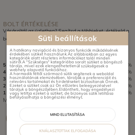
BOLT ÉRTÉKELÉSE
Vásároltál az üzletben? Segítsd a többieket, értékeld a
Süti beállítások
boltot és írj pár soros véleményt.
0,0
A hatékony navigáció és bizonyos funkciók működésének
érdekében sütiket használunk.Az alábbiakban az egyes
0 vélemény alapján
kategóriák alatt részletes információkat talál minden
sütiről.A "Szükséges" kategóriába sorolt sütiket a böngésző
5
0%
tárolja, mivel ezek elengedhetetlenül szükségesek a
webhely alapvető funkcióihoz.
4
0%
A harmadik féltől származó sütik segítenek a weboldal
használatának elemzésében, tárolják a preferenciáit és
3
0%
releváns tartalmakat és hirdetéseket biztosítanak Önnek.
2
0%
Ezeket a sütiket csak az Ön előzetes beleegyezésével
tároljuk a böngészőjében.Eldöntheti, hogy engedélyezi
1
0%
vagy letiltja ezeket a sütiket, de bizonyos sütik letiltása
befolyásolhatja a böngészési élményt.
Még nem érkezett értékelés. Légy Te az első!
MIND ELUTASÍTÁSA
ÉRTÉKELÉS ÍRÁSA
KIVÁLASZTOTTAK ELFOGADÁSA