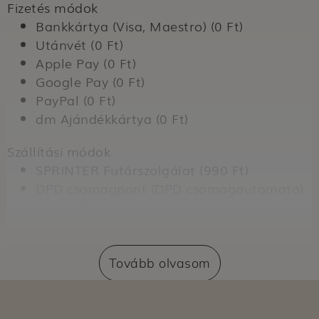
Fizetés módok
Bankkártya (Visa, Maestro) (0 Ft)
Utánvét (0 Ft)
Apple Pay (0 Ft)
Google Pay (0 Ft)
PayPal (0 Ft)
dm Ajándékkártya (0 Ft)
Szállítási módok
SPRINTER Futárszolgálat (990 Ft)
DPD csomagpont (DPD csomagautomata)
(1490 Ft)
Szállítás dm üzletbe (0 Ft)
Expressz átvétel dm üzletben (nem
regisztrált vásárlók számára) (399 Ft)
Tovább olvasom
Expressz átvétel dm üzletben (regisztrált
vásárlók számára) (0 Ft)