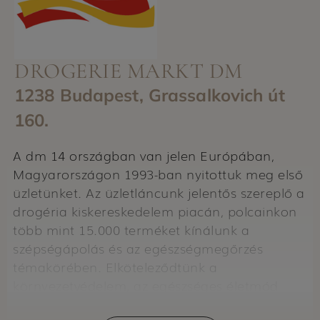
DROGERIE MARKT DM
1238 Budapest, Grassalkovich út
160.
A dm 14 országban van jelen Európában,
Magyarországon 1993-ban nyitottuk meg első
üzletünket. Az üzletláncunk jelentős szereplő a
drogéria kiskereskedelem piacán, polcainkon
több mint 15.000 terméket kínálunk a
szépségápolás és az egészségmegőrzés
témakörében. Elköteleződtünk a
környezetvédelem, az egészséges életmód
mellett, és nagy figyelmet fordítunk arra, hogy