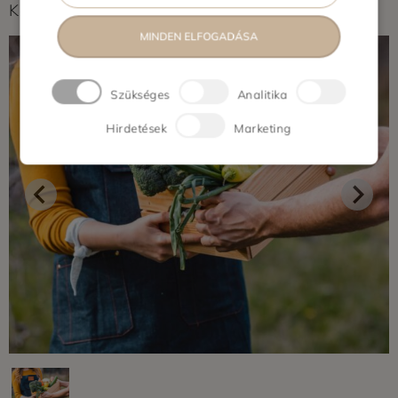
Képek feltöltés alatt...
MINDEN ELFOGADÁSA
Szükséges
Analitika
Hirdetések
Marketing