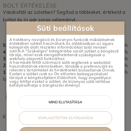
BOLT ÉRTÉKELÉSE
Vásároltál az üzletben? Segítsd a többieket, értékeld a
boltot és írj pár soros véleményt.
Süti beállítások
0,0
0 vélemény alapján
A hatékony navigáció és bizonyos funkciók működésének
érdekében sütiket használunk.Az alábbiakban az egyes
5
0%
kategóriák alatt részletes információkat talál minden
sütiről.A "Szükséges" kategóriába sorolt sütiket a böngésző
4
0%
tárolja, mivel ezek elengedhetetlenül szükségesek a
3
0%
webhely alapvető funkcióihoz.
A harmadik féltől származó sütik segítenek a weboldal
2
0%
használatának elemzésében, tárolják a preferenciáit és
releváns tartalmakat és hirdetéseket biztosítanak Önnek.
1
0%
Ezeket a sütiket csak az Ön előzetes beleegyezésével
tároljuk a böngészőjében.Eldöntheti, hogy engedélyezi
Még nem érkezett értékelés. Légy Te az első!
vagy letiltja ezeket a sütiket, de bizonyos sütik letiltása
befolyásolhatja a böngészési élményt.
ÉRTÉKELÉS ÍRÁSA
MIND ELUTASÍTÁSA
Képek feltöltés alatt...
KIVÁLASZTOTTAK ELFOGADÁSA