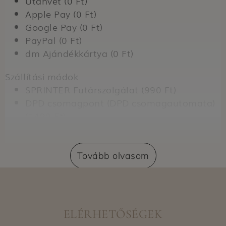
Utánvét (0 Ft)
Apple Pay (0 Ft)
Google Pay (0 Ft)
PayPal (0 Ft)
dm Ajándékkártya (0 Ft)
Szállítási módok
SPRINTER Futárszolgálat (990 Ft)
DPD csomagpont (DPD csomagautomata)
(1490 Ft)
Szállítás dm üzletbe (0 Ft)
Expressz átvétel dm üzletben (nem
regisztrált vásárlók számára) (399 Ft)
Tovább olvasom
Expressz átvétel dm üzletben (regisztrált
vásárlók számára) (0 Ft)
Kiszállítási területek
ELÉRHETŐSÉGEK
Még nincs adat.