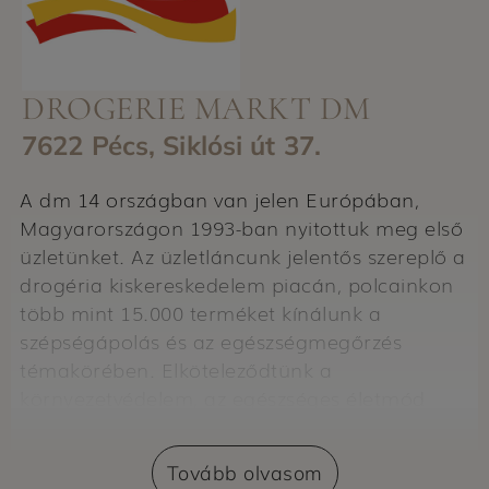
DROGERIE MARKT DM
7622 Pécs, Siklósi út 37.
A dm 14 országban van jelen Európában,
Magyarországon 1993-ban nyitottuk meg első
üzletünket. Az üzletláncunk jelentős szereplő a
drogéria kiskereskedelem piacán, polcainkon
több mint 15.000 terméket kínálunk a
szépségápolás és az egészségmegőrzés
témakörében. Elköteleződtünk a
környezetvédelem, az egészséges életmód
mellett, és nagy figyelmet fordítunk arra, hogy
a munkatársak megteremthessék a munka és
Tovább olvasom
a magánélet egészséges egyensúlyát.