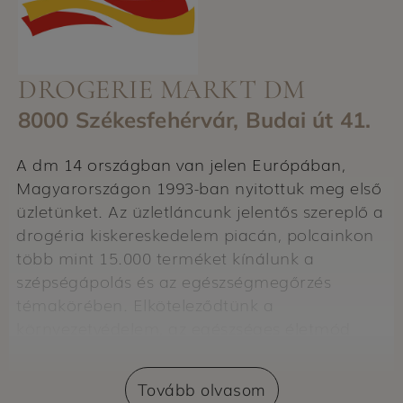
DROGERIE MARKT DM
8000 Székesfehérvár, Budai út 41.
A dm 14 országban van jelen Európában,
Magyarországon 1993-ban nyitottuk meg első
üzletünket. Az üzletláncunk jelentős szereplő a
drogéria kiskereskedelem piacán, polcainkon
több mint 15.000 terméket kínálunk a
szépségápolás és az egészségmegőrzés
témakörében. Elköteleződtünk a
környezetvédelem, az egészséges életmód
mellett, és nagy figyelmet fordítunk arra, hogy
a munkatársak megteremthessék a munka és
Tovább olvasom
a magánélet egészséges egyensúlyát.