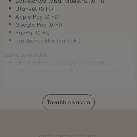
Bankkártya (Visa, Maestro) (0 Ft)
Utánvét (0 Ft)
Apple Pay (0 Ft)
Google Pay (0 Ft)
PayPal (0 Ft)
dm Ajándékkártya (0 Ft)
Szállítási módok
SPRINTER Futárszolgálat (990 Ft)
DPD csomagpont (DPD csomagautomata)
(1490 Ft)
Szállítás dm üzletbe (0 Ft)
Expressz átvétel dm üzletben (nem
regisztrált vásárlók számára) (399 Ft)
Tovább olvasom
Expressz átvétel dm üzletben (regisztrált
vásárlók számára) (0 Ft)
Kiszállítási területek