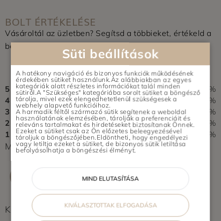
BOLT ÉRTÉKELÉSE
Vásároltál az üzletben? Segítsd a többieket, értékeld a
boltot és írj pár soros véleményt.
Süti beállítások
0,0
A hatékony navigáció és bizonyos funkciók működésének
0 vélemény alapján
érdekében sütiket használunk.Az alábbiakban az egyes
kategóriák alatt részletes információkat talál minden
5
0%
sütiről.A "Szükséges" kategóriába sorolt sütiket a böngésző
tárolja, mivel ezek elengedhetetlenül szükségesek a
4
0%
webhely alapvető funkcióihoz.
3
0%
A harmadik féltől származó sütik segítenek a weboldal
használatának elemzésében, tárolják a preferenciáit és
2
0%
releváns tartalmakat és hirdetéseket biztosítanak Önnek.
Ezeket a sütiket csak az Ön előzetes beleegyezésével
1
0%
tároljuk a böngészőjében.Eldöntheti, hogy engedélyezi
vagy letiltja ezeket a sütiket, de bizonyos sütik letiltása
Még nem érkezett értékelés. Légy Te az első!
befolyásolhatja a böngészési élményt.
ÉRTÉKELÉS ÍRÁSA
MIND ELUTASÍTÁSA
KIVÁLASZTOTTAK ELFOGADÁSA
Képek feltöltés alatt...