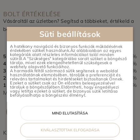
BOLT ÉRTÉKELÉSE
Vásároltál az üzletben? Segítsd a többieket, értékeld a
boltot és írj pár soros véleményt.
Süti beállítások
0,0
A hatékony navigáció és bizonyos funkciók működésének
0 vélemény alapján
érdekében sütiket használunk.Az alábbiakban az egyes
kategóriák alatt részletes információkat talál minden
5
0%
sütiről.A "Szükséges" kategóriába sorolt sütiket a böngésző
tárolja, mivel ezek elengedhetetlenül szükségesek a
4
0%
webhely alapvető funkcióihoz.
3
0%
A harmadik féltől származó sütik segítenek a weboldal
használatának elemzésében, tárolják a preferenciáit és
2
0%
releváns tartalmakat és hirdetéseket biztosítanak Önnek.
Ezeket a sütiket csak az Ön előzetes beleegyezésével
1
0%
tároljuk a böngészőjében.Eldöntheti, hogy engedélyezi
vagy letiltja ezeket a sütiket, de bizonyos sütik letiltása
Még nem érkezett értékelés. Légy Te az első!
befolyásolhatja a böngészési élményt.
ÉRTÉKELÉS ÍRÁSA
MIND ELUTASÍTÁSA
KIVÁLASZTOTTAK ELFOGADÁSA
Képek feltöltés alatt...