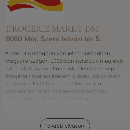
DROGERIE MARKT DM
8060 Mór, Szent István tér 5.
A dm 14 országban van jelen Európában,
Magyarországon 1993-ban nyitottuk meg első
üzletünket. Az üzletláncunk jelentős szereplő a
drogéria kiskereskedelem piacán, polcainkon
több mint 15.000 terméket kínálunk a
szépségápolás és az egészségmegőrzés
témakörében. Elköteleződtünk a
környezetvédelem, az egészséges életmód
mellett, és nagy figyelmet fordítunk arra, hogy
a munkatársak megteremthessék a munka és
Tovább olvasom
a magánélet egészséges egyensúlyát.