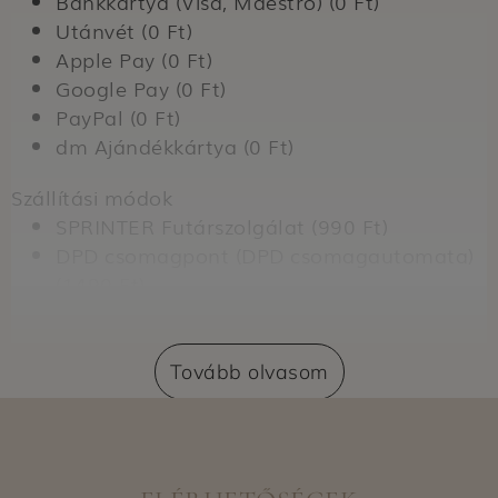
Bankkártya (Visa, Maestro) (0 Ft)
Utánvét (0 Ft)
Apple Pay (0 Ft)
Google Pay (0 Ft)
PayPal (0 Ft)
dm Ajándékkártya (0 Ft)
Szállítási módok
SPRINTER Futárszolgálat (990 Ft)
DPD csomagpont (DPD csomagautomata)
(1490 Ft)
Szállítás dm üzletbe (0 Ft)
Expressz átvétel dm üzletben (nem
regisztrált vásárlók számára) (399 Ft)
Tovább olvasom
Expressz átvétel dm üzletben (regisztrált
vásárlók számára) (0 Ft)
Kiszállítási területek