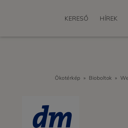
KERESŐ
HÍREK
Ökotérkép
»
Bioboltok
»
We