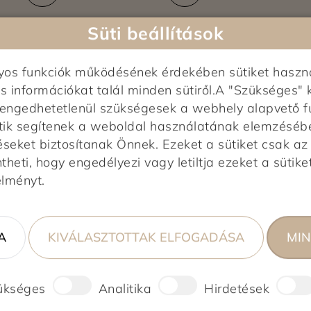
Süti beállítások
nyos funkciók működésének érdekében sütiket haszn
s információkat talál minden sütiről.A "Szükséges" 
elengedhetetlenül szükségesek a webhely alapvető f
tik segítenek a weboldal használatának elemzésében,
Képek feltöltés alatt...
0,0
éseket biztosítanak Önnek. Ezeket a sütiket csak a
heti, hogy engedélyezi vagy letiltja ezeket a sütiket
0 vélemény alapján
élményt.
0%
0%
A
KIVÁLASZTOTTAK ELFOGADÁSA
MIN
0%
0%
0%
ükséges
Analitika
Hirdetések
ső!