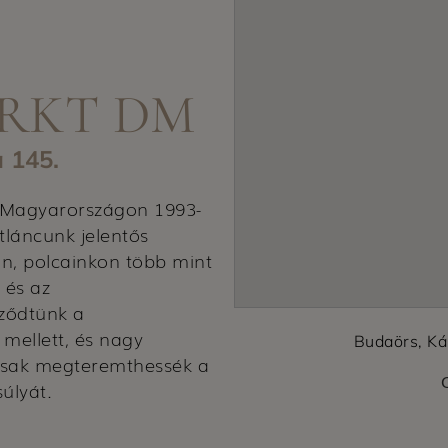
RKT DM
a 145.
 Magyarországon 1993-
tláncunk jelentős
án, polcainkon több mint
 és az
ződtünk a
mellett, és nagy
Budaörs, Ká
ársak megteremthessék a
úlyát.