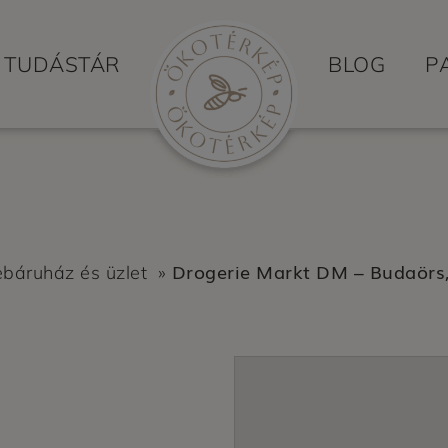
TUDÁSTÁR
BLOG
P
Drogerie Markt DM – Budaörs, 
báruház és üzlet
»