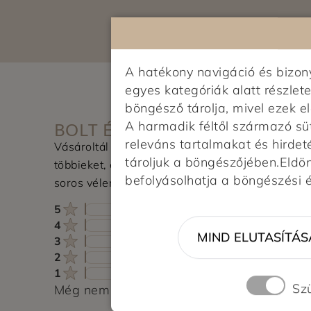
A hatékony navigáció és bizo
egyes kategóriák alatt részlete
böngésző tárolja, mivel ezek 
BOLT ÉRTÉKELÉSE
A harmadik féltől származó sü
releváns tartalmakat és hirdet
Vásároltál az üzletben? Segítsd a
tároljuk a böngészőjében.Eldönt
többieket, értékeld a boltot és írj pár
befolyásolhatja a böngészési 
soros véleményt.
5
4
MIND ELUTASÍTÁS
3
2
1
Sz
Még nem érkezett értékelés. Légy Te az el