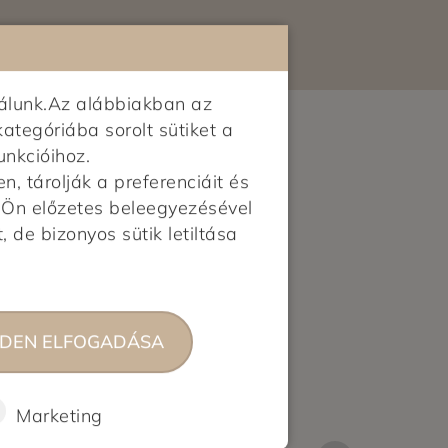
álunk.Az alábbiakban az
kategóriába sorolt sütiket a
unkcióihoz.
 tárolják a preferenciáit és
z Ön előzetes beleegyezésével
, de bizonyos sütik letiltása
DEN ELFOGADÁSA
Marketing