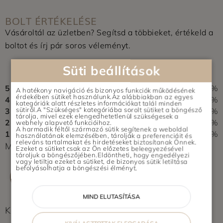
BOLT ÉRTÉKELÉSE
Vásároltál az üzletben? Segítsd a többieket, értékeld a
boltot és írj pár soros véleményt.
0,0
Süti beállítások
0 vélemény alapján
5
0%
A hatékony navigáció és bizonyos funkciók működésének
érdekében sütiket használunk.Az alábbiakban az egyes
4
0%
kategóriák alatt részletes információkat talál minden
sütiről.A "Szükséges" kategóriába sorolt sütiket a böngésző
3
0%
tárolja, mivel ezek elengedhetetlenül szükségesek a
2
0%
webhely alapvető funkcióihoz.
A harmadik féltől származó sütik segítenek a weboldal
1
0%
használatának elemzésében, tárolják a preferenciáit és
releváns tartalmakat és hirdetéseket biztosítanak Önnek.
Még nem érkezett értékelés. Légy Te az első!
Ezeket a sütiket csak az Ön előzetes beleegyezésével
tároljuk a böngészőjében.Eldöntheti, hogy engedélyezi
vagy letiltja ezeket a sütiket, de bizonyos sütik letiltása
befolyásolhatja a böngészési élményt.
ÉRTÉKELÉS ÍRÁSA
MIND ELUTASÍTÁSA
Képek feltöltés alatt...