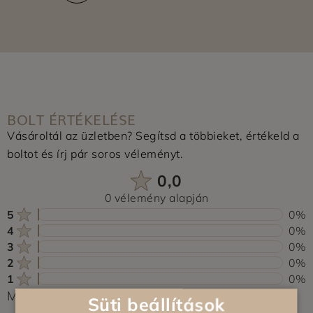
BOLT ÉRTÉKELÉSE
Vásároltál az üzletben? Segítsd a többieket, értékeld a
boltot és írj pár soros véleményt.
0,0
0 vélemény alapján
5
0%
4
0%
3
0%
2
0%
1
0%
Még nem érkezett értékelés. Légy Te az első!
Süti beállítások