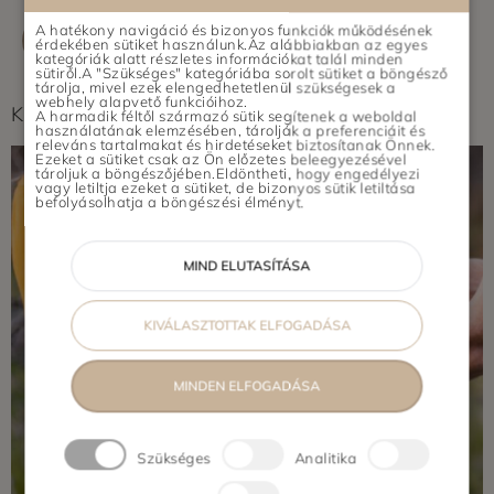
A hatékony navigáció és bizonyos funkciók működésének
ÉRTÉKELÉS ÍRÁSA
érdekében sütiket használunk.Az alábbiakban az egyes
kategóriák alatt részletes információkat talál minden
sütiről.A "Szükséges" kategóriába sorolt sütiket a böngésző
tárolja, mivel ezek elengedhetetlenül szükségesek a
webhely alapvető funkcióihoz.
Képek feltöltés alatt...
A harmadik féltől származó sütik segítenek a weboldal
használatának elemzésében, tárolják a preferenciáit és
releváns tartalmakat és hirdetéseket biztosítanak Önnek.
Ezeket a sütiket csak az Ön előzetes beleegyezésével
tároljuk a böngészőjében.Eldöntheti, hogy engedélyezi
vagy letiltja ezeket a sütiket, de bizonyos sütik letiltása
befolyásolhatja a böngészési élményt.
MIND ELUTASÍTÁSA
KIVÁLASZTOTTAK ELFOGADÁSA
MINDEN ELFOGADÁSA
Szükséges
Analitika