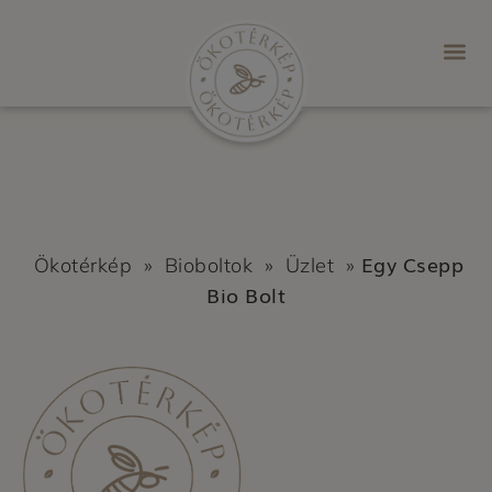
Egy Csepp
Ökotérkép
»
Bioboltok
»
Üzlet
»
Bio Bolt