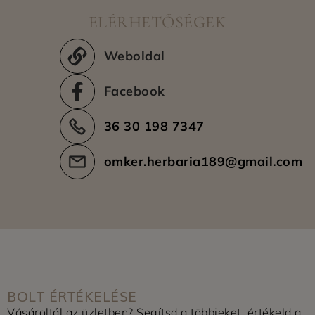
ELÉRHETŐSÉGEK
Weboldal
Facebook
36 30 198 7347
omker.herbaria189@gmail.com
BOLT ÉRTÉKELÉSE
Vásároltál az üzletben? Segítsd a többieket, értékeld a