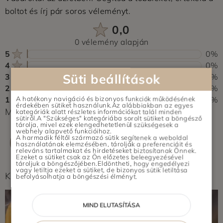
boltot és írj pár soros véleményt.
0,0
0 vélemény alapján
5
0%
4
0%
Süti beállítások
3
0%
2
0%
1
0%
A hatékony navigáció és bizonyos funkciók működésének
érdekében sütiket használunk.Az alábbiakban az egyes
Még nem érkezett értékelés. Légy Te az első!
kategóriák alatt részletes információkat talál minden
sütiről.A "Szükséges" kategóriába sorolt sütiket a böngésző
tárolja, mivel ezek elengedhetetlenül szükségesek a
webhely alapvető funkcióihoz.
A harmadik féltől származó sütik segítenek a weboldal
ÉRTÉKELÉS ÍRÁSA
használatának elemzésében, tárolják a preferenciáit és
releváns tartalmakat és hirdetéseket biztosítanak Önnek.
Ezeket a sütiket csak az Ön előzetes beleegyezésével
tároljuk a böngészőjében.Eldöntheti, hogy engedélyezi
vagy letiltja ezeket a sütiket, de bizonyos sütik letiltása
Képek feltöltés alatt...
befolyásolhatja a böngészési élményt.
MIND ELUTASÍTÁSA