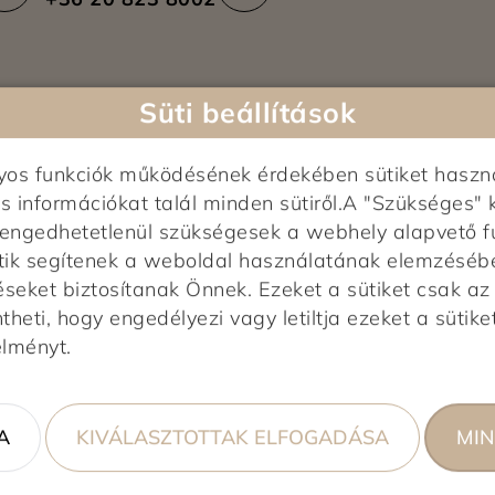
Süti beállítások
nyos funkciók működésének érdekében sütiket haszn
s információkat talál minden sütiről.A "Szükséges" 
Képek feltöltés alatt...
0,0
elengedhetetlenül szükségesek a webhely alapvető f
tik segítenek a weboldal használatának elemzésében,
0 vélemény alapján
éseket biztosítanak Önnek. Ezeket a sütiket csak a
heti, hogy engedélyezi vagy letiltja ezeket a sütiket
0%
élményt.
0%
0%
0%
A
KIVÁLASZTOTTAK ELFOGADÁSA
MIN
0%
ső!