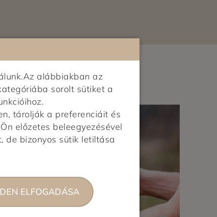
álunk.Az alábbiakban az
kategóriába sorolt sütiket a
unkcióihoz.
 tárolják a preferenciáit és
z Ön előzetes beleegyezésével
, de bizonyos sütik letiltása
DEN ELFOGADÁSA