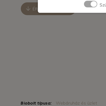
Sz
ÉRTÉKELÉS ÍRÁSA
Biobolt típusa:
Webáruház és üzlet