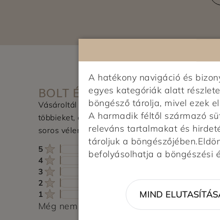
A hatékony navigáció és bizo
BOLT ÉRTÉKELÉSE
egyes kategóriák alatt részlete
böngésző tárolja, mivel ezek 
Vásároltál az üzletben? Segítsd a
A harmadik féltől származó sü
többieket, értékeld a boltot és írj pár
releváns tartalmakat és hirdet
soros véleményt.
tároljuk a böngészőjében.Eldönt
5
befolyásolhatja a böngészési 
4
3
2
MIND ELUTASÍTÁS
1
Még nem érkezett értékelés. Légy Te az el