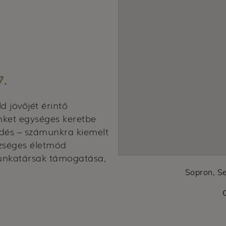
7.
d jövőjét érintő
ket egységes keretbe
lődés – számunkra kiemelt
szséges életmód
munkatársak támogatása,
Sopron, S