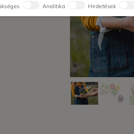
ükséges
Analitika
Hirdetések