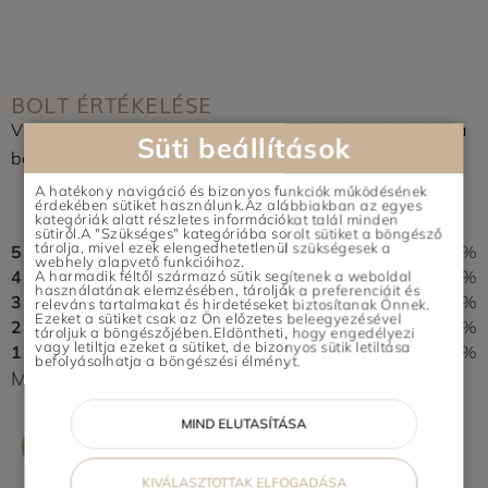
BOLT ÉRTÉKELÉSE
Vásároltál az üzletben? Segítsd a többieket, értékeld a
Süti beállítások
boltot és írj pár soros véleményt.
A hatékony navigáció és bizonyos funkciók működésének
0,0
érdekében sütiket használunk.Az alábbiakban az egyes
kategóriák alatt részletes információkat talál minden
0 vélemény alapján
sütiről.A "Szükséges" kategóriába sorolt sütiket a böngésző
tárolja, mivel ezek elengedhetetlenül szükségesek a
5
0%
webhely alapvető funkcióihoz.
4
0%
A harmadik féltől származó sütik segítenek a weboldal
használatának elemzésében, tárolják a preferenciáit és
3
0%
releváns tartalmakat és hirdetéseket biztosítanak Önnek.
Ezeket a sütiket csak az Ön előzetes beleegyezésével
2
0%
tároljuk a böngészőjében.Eldöntheti, hogy engedélyezi
vagy letiltja ezeket a sütiket, de bizonyos sütik letiltása
1
0%
befolyásolhatja a böngészési élményt.
Még nem érkezett értékelés. Légy Te az első!
MIND ELUTASÍTÁSA
ÉRTÉKELÉS ÍRÁSA
KIVÁLASZTOTTAK ELFOGADÁSA