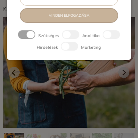
Képek feltöltés alatt...
MINDEN ELFOGADÁSA
Szükséges
Analitika
Hirdetések
Marketing