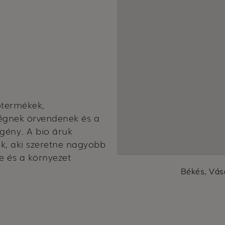
otermékek,
égnek örvendenek és a
igény. A bio áruk
ak, aki szeretne nagyobb
e és a környezet
Békés, Vás