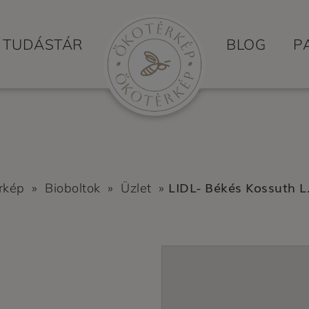
TUDÁSTÁR
BLOG
P
LIDL- Békés Kossuth L.
rkép
»
Bioboltok
»
Üzlet
»