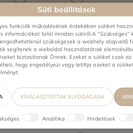
Süti beállítások
nyos funkciók működésének érdekében sütiket haszn
s információkat talál minden sütiről.A "Szükséges" 
elengedhetetlenül szükségesek a webhely alapvető f
tik segítenek a weboldal használatának elemzésében,
Képek feltöltés alatt...
éseket biztosítanak Önnek. Ezeket a sütiket csak a
0,0
heti, hogy engedélyezi vagy letiltja ezeket a sütiket
0 vélemény alapján
élményt.
0%
A
KIVÁLASZTOTTAK ELFOGADÁSA
MIN
0%
0%
0%
0%
ükséges
Analitika
Hirdetések
ső!