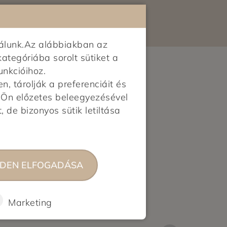
álunk.Az alábbiakban az
kategóriába sorolt sütiket a
unkcióihoz.
 tárolják a preferenciáit és
z Ön előzetes beleegyezésével
, de bizonyos sütik letiltása
DEN ELFOGADÁSA
Marketing