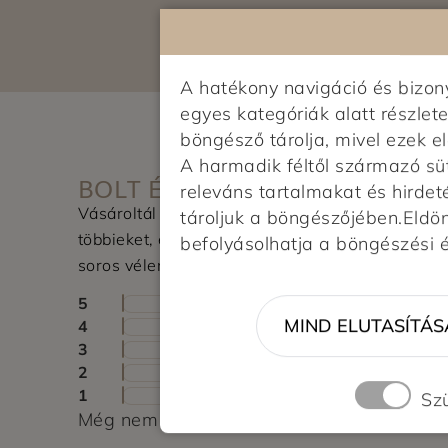
A hatékony navigáció és bizo
egyes kategóriák alatt részlete
böngésző tárolja, mivel ezek 
A harmadik féltől származó sü
BOLT ÉRTÉKELÉSE
releváns tartalmakat és hirdet
Vásároltál az üzletben? Segítsd a
tároljuk a böngészőjében.Eldönt
többieket, értékeld a boltot és írj pár
befolyásolhatja a böngészési 
soros véleményt.
5
MIND ELUTASÍTÁS
4
3
2
1
Sz
Még nem érkezett értékelés. Légy Te az el