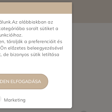
álunk.Az alábbiakban az
kategóriába sorolt sütiket a
unkcióihoz.
 tárolják a preferenciáit és
z Ön előzetes beleegyezésével
, de bizonyos sütik letiltása
DEN ELFOGADÁSA
Marketing