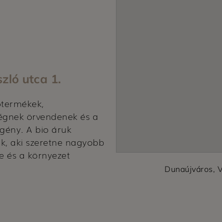
zló utca 1.
otermékek,
égnek örvendenek és a
igény. A bio áruk
ak, aki szeretne nagyobb
e és a környezet
Dunaújváros, V