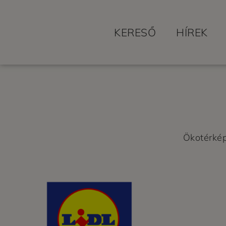
KERESŐ
HÍREK
Ökotérké