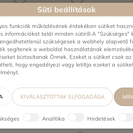
Süti beállítások
nyos funkciók működésének érdekében sütiket haszn
s információkat talál minden sütiről.A "Szükséges" 
elengedhetetlenül szükségesek a webhely alapvető f
tik segítenek a weboldal használatának elemzésében,
Képek feltöltés alatt...
éseket biztosítanak Önnek. Ezeket a sütiket csak a
0,0
heti, hogy engedélyezi vagy letiltja ezeket a sütiket
0 vélemény alapján
élményt.
0%
A
KIVÁLASZTOTTAK ELFOGADÁSA
MIN
0%
0%
0%
0%
ükséges
Analitika
Hirdetések
ső!