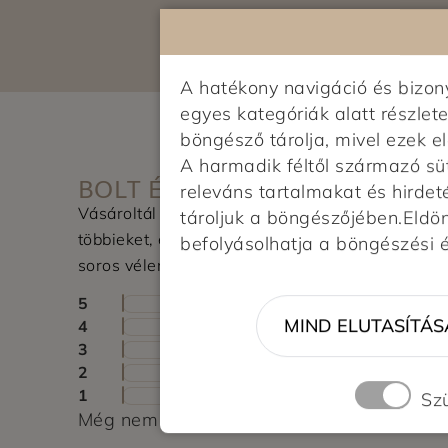
A hatékony navigáció és bizo
egyes kategóriák alatt részlete
böngésző tárolja, mivel ezek 
A harmadik féltől származó sü
BOLT ÉRTÉKELÉSE
releváns tartalmakat és hirdet
Vásároltál az üzletben? Segítsd a
tároljuk a böngészőjében.Eldönt
többieket, értékeld a boltot és írj pár
befolyásolhatja a böngészési 
soros véleményt.
5
MIND ELUTASÍTÁS
4
3
2
1
Sz
Még nem érkezett értékelés. Légy Te az el