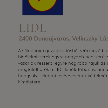
LIDL
2400 Dunaújváros, Velinszky Lás
Az ökológiai gazdálkodásból származó bi
bioélelmiszerek egyre nagyobb népszerűs
vásárlók részéről egyre nagyobb rájuk az 
megtalálhatók a LIDL kínálatában is, ann
hangsúlyt fektetni egészségének védelmér
kíméletére.