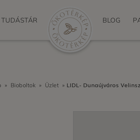
TUDÁSTÁR
BLOG
P
LIDL- Dunaújváros Velinsz
p
»
Bioboltok
»
Üzlet
»