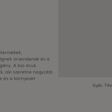
otermékek,
égnek örvendenek és a
igény. A bio áruk
ak, aki szeretne nagyobb
e és a környezet
Győr, Tih