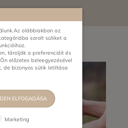
álunk.Az alábbiakban az
kategóriába sorolt sütiket a
unkcióihoz.
 tárolják a preferenciáit és
z Ön előzetes beleegyezésével
, de bizonyos sütik letiltása
DEN ELFOGADÁSA
Marketing