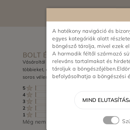
A hatékony navigáció és bizo
egyes kategóriák alatt részlete
böngésző tárolja, mivel ezek 
BOLT ÉRTÉKELÉSE
A harmadik féltől származó sü
releváns tartalmakat és hirdet
Vásároltál az üzletben? Segítsd a
tároljuk a böngészőjében.Eldönt
többieket, értékeld a boltot és írj pár
befolyásolhatja a böngészési 
soros véleményt.
5
4
MIND ELUTASÍTÁS
3
2
1
Sz
Még nem érkezett értékelés. Légy Te az el