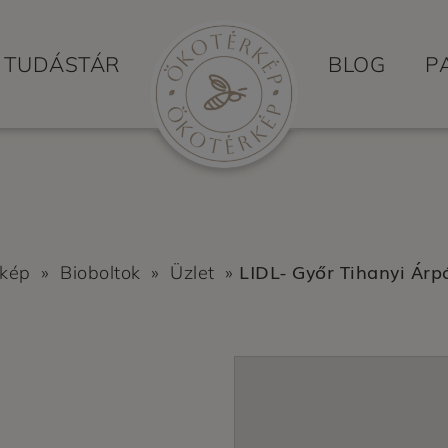
TUDÁSTÁR
BLOG
P
LIDL- Győr Tihanyi Árp
rkép
»
Bioboltok
»
Üzlet
»