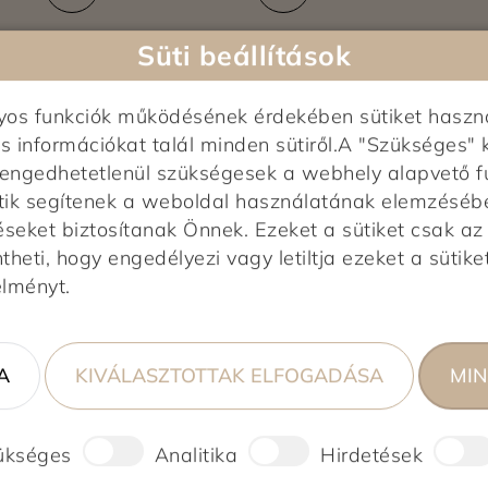
Süti beállítások
nyos funkciók működésének érdekében sütiket haszn
s információkat talál minden sütiről.A "Szükséges" 
elengedhetetlenül szükségesek a webhely alapvető f
tik segítenek a weboldal használatának elemzésében,
Képek feltöltés alatt...
0,0
éseket biztosítanak Önnek. Ezeket a sütiket csak a
heti, hogy engedélyezi vagy letiltja ezeket a sütiket
0 vélemény alapján
élményt.
0%
0%
A
KIVÁLASZTOTTAK ELFOGADÁSA
MIN
0%
0%
0%
ükséges
Analitika
Hirdetések
ső!