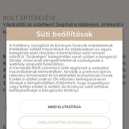
BOLT ÉRTÉKELÉSE
Vásároltál az üzletben? Segítsd a többieket, értékeld a
boltot és írj pár soros véleményt.
Süti beállítások
0,0
A hatékony navigáció és bizonyos funkciók működésének
0 vélemény alapján
érdekében sütiket használunk.Az alábbiakban az egyes
kategóriák alatt részletes információkat talál minden
5
0%
sütiről.A "Szükséges" kategóriába sorolt sütiket a böngésző
tárolja, mivel ezek elengedhetetlenül szükségesek a
4
0%
webhely alapvető funkcióihoz.
A harmadik féltől származó sütik segítenek a weboldal
3
0%
használatának elemzésében, tárolják a preferenciáit és
releváns tartalmakat és hirdetéseket biztosítanak Önnek.
2
0%
Ezeket a sütiket csak az Ön előzetes beleegyezésével
1
0%
tároljuk a böngészőjében.Eldöntheti, hogy engedélyezi
vagy letiltja ezeket a sütiket, de bizonyos sütik letiltása
Még nem érkezett értékelés. Légy Te az első!
befolyásolhatja a böngészési élményt.
ÉRTÉKELÉS ÍRÁSA
MIND ELUTASÍTÁSA
KIVÁLASZTOTTAK ELFOGADÁSA
Képek feltöltés alatt...