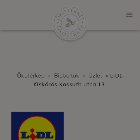
LIDL-
Ökotérkép
»
Bioboltok
»
Üzlet
»
Kiskőrös Kossuth utca 13.