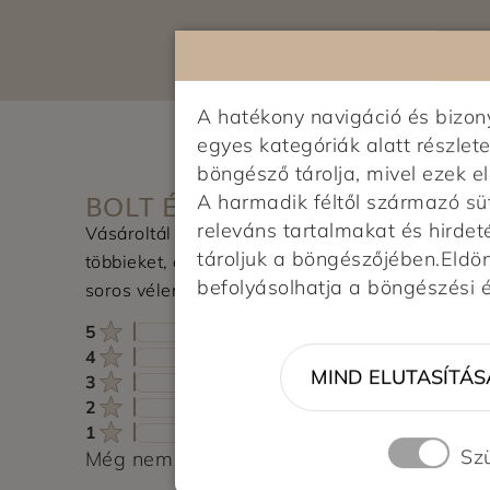
A hatékony navigáció és bizo
egyes kategóriák alatt részlete
böngésző tárolja, mivel ezek 
BOLT ÉRTÉKELÉSE
A harmadik féltől származó sü
releváns tartalmakat és hirdet
Vásároltál az üzletben? Segítsd a
tároljuk a böngészőjében.Eldönt
többieket, értékeld a boltot és írj pár
befolyásolhatja a böngészési 
soros véleményt.
5
4
MIND ELUTASÍTÁS
3
2
1
Sz
Még nem érkezett értékelés. Légy Te az el