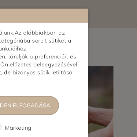
álunk.Az alábbiakban az
kategóriába sorolt sütiket a
unkcióihoz.
 tárolják a preferenciáit és
z Ön előzetes beleegyezésével
, de bizonyos sütik letiltása
DEN ELFOGADÁSA
Marketing