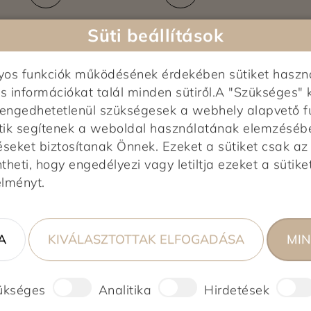
Süti beállítások
nyos funkciók működésének érdekében sütiket haszn
s információkat talál minden sütiről.A "Szükséges" 
elengedhetetlenül szükségesek a webhely alapvető f
tik segítenek a weboldal használatának elemzésében,
Képek feltöltés alatt...
0,0
éseket biztosítanak Önnek. Ezeket a sütiket csak a
heti, hogy engedélyezi vagy letiltja ezeket a sütiket
0 vélemény alapján
élményt.
0%
0%
A
KIVÁLASZTOTTAK ELFOGADÁSA
MIN
0%
0%
0%
ükséges
Analitika
Hirdetések
ső!