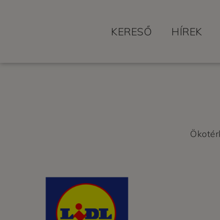
KERESŐ
HÍREK
Ökotér