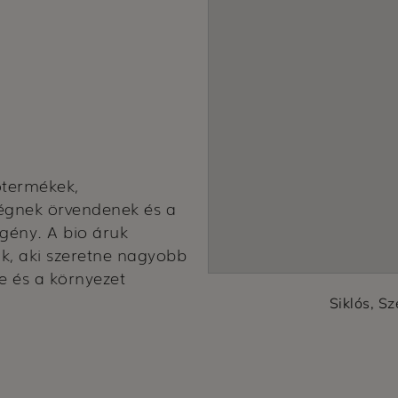
otermékek,
égnek örvendenek és a
igény. A bio áruk
ak, aki szeretne nagyobb
e és a környezet
Siklós, S