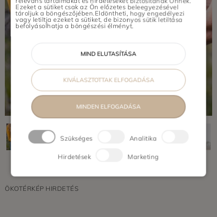
releváns tartalmakat és hirdetéseket biztosítanak Önnek.
Ezeket a sütiket csak az Ön előzetes beleegyezésével
tároljuk a böngészőjében.Eldöntheti, hogy engedélyezi
vagy letiltja ezeket a sütiket, de bizonyos sütik letiltása
befolyásolhatja a böngészési élményt.
MIND ELUTASÍTÁSA
KIVÁLASZTOTTAK ELFOGADÁSA
MINDEN ELFOGADÁSA
Szükséges
Analitika
Hirdetések
Marketing
ÖKOTÉRKÉP HIRDETÉS