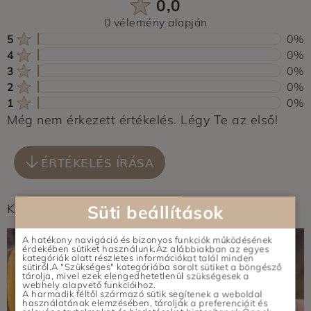
0,0
0 vélemény alapján
5
0%
4
0%
3
0%
2
0%
1
0%
Még nem érkezett értékelés. Légy Te az első!
ÉRTÉKELÉS ÍRÁSA
Képek feltöltés alatt...
Süti beállítások
A hatékony navigáció és bizonyos funkciók működésének
érdekében sütiket használunk.Az alábbiakban az egyes
kategóriák alatt részletes információkat talál minden
sütiről.A "Szükséges" kategóriába sorolt sütiket a böngésző
tárolja, mivel ezek elengedhetetlenül szükségesek a
webhely alapvető funkcióihoz.
A harmadik féltől származó sütik segítenek a weboldal
használatának elemzésében, tárolják a preferenciáit és