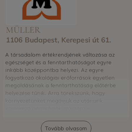
MÜLLER
1106 Budapest, Kerepesi út 61.
A társadalom értékrendjének változása az
egészséget és a fenntarthatóságot egyre
inkább középpontba helyezi. Az egyre
fogyatkozó ökológiai erőforrások egyetlen
megoldásának a fenntarthatóság előtérbe
helyezése tűnik. Arra törekszünk, hogy
környezetünket megóvjuk az utánunk
következő generációk számára is.
A Müller ezeket a jeleket időben felismerte, és
a vállalat számos területen tesz a fenntartható
Tovább olvasom