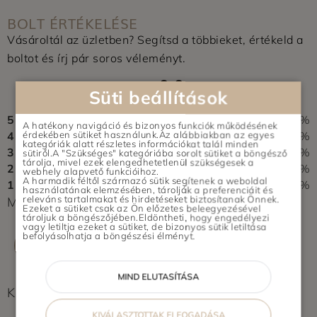
BOLT ÉRTÉKELÉSE
Vásároltál az üzletben? Segítsd a többieket, értékeld a
boltot és írj pár soros véleményt.
0,0
Süti beállítások
0 vélemény alapján
5
0%
A hatékony navigáció és bizonyos funkciók működésének
4
0%
érdekében sütiket használunk.Az alábbiakban az egyes
kategóriák alatt részletes információkat talál minden
3
0%
sütiről.A "Szükséges" kategóriába sorolt sütiket a böngésző
tárolja, mivel ezek elengedhetetlenül szükségesek a
2
0%
webhely alapvető funkcióihoz.
A harmadik féltől származó sütik segítenek a weboldal
1
0%
használatának elemzésében, tárolják a preferenciáit és
releváns tartalmakat és hirdetéseket biztosítanak Önnek.
Még nem érkezett értékelés. Légy Te az első!
Ezeket a sütiket csak az Ön előzetes beleegyezésével
tároljuk a böngészőjében.Eldöntheti, hogy engedélyezi
vagy letiltja ezeket a sütiket, de bizonyos sütik letiltása
befolyásolhatja a böngészési élményt.
ÉRTÉKELÉS ÍRÁSA
MIND ELUTASÍTÁSA
Képek feltöltés alatt...
KIVÁLASZTOTTAK ELFOGADÁSA