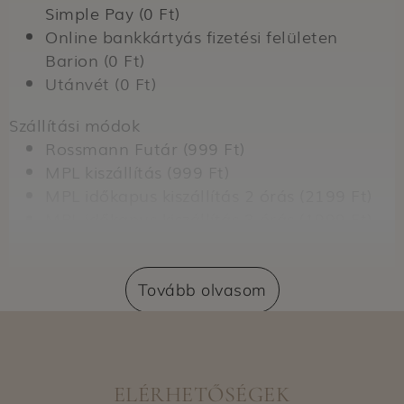
Simple Pay (0 Ft)
Online bankkártyás fizetési felületen
Barion (0 Ft)
Utánvét (0 Ft)
Szállítási módok
Rossmann Futár (999 Ft)
MPL kiszállítás (999 Ft)
MPL időkapus kiszállítás 2 órás (2199 Ft)
MPL időkapus kiszállítás 3 órás (1999 Ft)
MPL időkapus kiszállítás 4 órás (1799 Ft)
Személyes átvétel MPL csomagautomata
(799 Ft)
Tovább olvasom
PostaPont (799 Ft)
Házhozszállítás GLS segítségével (1599 Ft)
Személyes átvétel GLS csomagautoma
(799 Ft)
ELÉRHETŐSÉGEK