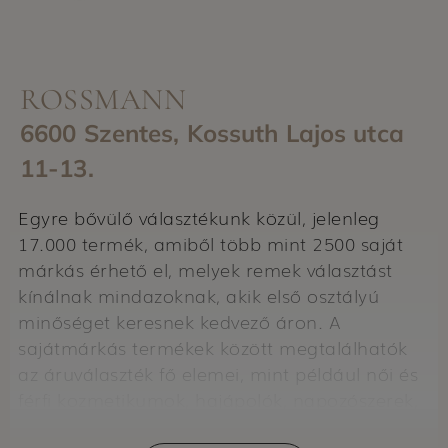
ROSSMANN
6600 Szentes, Kossuth Lajos utca
11-13.
Egyre bővülő választékunk közül, jelenleg
17.000 termék, amiből több mint 2500 saját
márkás érhető el, melyek remek választást
kínálnak mindazoknak, akik első osztályú
minőséget keresnek kedvező áron. A
sajátmárkás termékek között megtalálhatók
az áruválaszték fő elemei, mint például női és
férfi kozmetikumok, hajápolók, napozószerek,
gyermekkozmetikumok, pelenkák, női