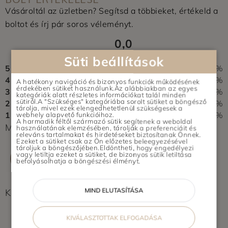
Vásároltál az üzletben? Segítsd a többieket, értékeld a
boltot és írj pár soros véleményt.
0,0
0 vélemény alapján
Süti beállítások
5
0%
4
0%
A hatékony navigáció és bizonyos funkciók működésének
érdekében sütiket használunk.Az alábbiakban az egyes
3
0%
kategóriák alatt részletes információkat talál minden
sütiről.A "Szükséges" kategóriába sorolt sütiket a böngésző
2
0%
tárolja, mivel ezek elengedhetetlenül szükségesek a
1
0%
webhely alapvető funkcióihoz.
A harmadik féltől származó sütik segítenek a weboldal
Még nem érkezett értékelés. Légy Te az első!
használatának elemzésében, tárolják a preferenciáit és
releváns tartalmakat és hirdetéseket biztosítanak Önnek.
Ezeket a sütiket csak az Ön előzetes beleegyezésével
tároljuk a böngészőjében.Eldöntheti, hogy engedélyezi
vagy letiltja ezeket a sütiket, de bizonyos sütik letiltása
ÉRTÉKELÉS ÍRÁSA
befolyásolhatja a böngészési élményt.
MIND ELUTASÍTÁSA
Képek feltöltés alatt...
KIVÁLASZTOTTAK ELFOGADÁSA