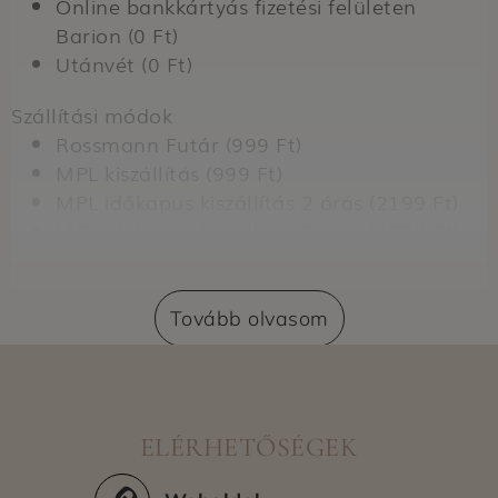
Online bankkártyás fizetési felületen
Barion (0 Ft)
Utánvét (0 Ft)
Szállítási módok
Rossmann Futár (999 Ft)
MPL kiszállítás (999 Ft)
MPL időkapus kiszállítás 2 órás (2199 Ft)
MPL időkapus kiszállítás 3 órás (1999 Ft)
MPL időkapus kiszállítás 4 órás (1799 Ft)
Személyes átvétel MPL csomagautomata
(799 Ft)
Tovább olvasom
PostaPont (799 Ft)
Házhozszállítás GLS segítségével (1599 Ft)
Személyes átvétel GLS csomagautoma
(799 Ft)
ELÉRHETŐSÉGEK
Személyes átvétel GLS CsomagPont (799
Ft)