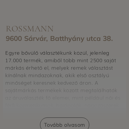
ROSSMANN
9600 Sárvár, Batthyány utca 38.
Egyre bővülő választékunk közül, jelenleg
17.000 termék, amiből több mint 2500 saját
márkás érhető el, melyek remek választást
kínálnak mindazoknak, akik első osztályú
minőséget keresnek kedvező áron. A
sajátmárkás termékek között megtalálhatók
az áruválaszték fő elemei, mint például női és
férfi kozmetikumok, hajápolók, napozószerek,
gyermekkozmetikumok, pelenkák, női
higiéniás termékek, tisztálkodó szerek,
Tovább olvasom
háztartási eszközök.