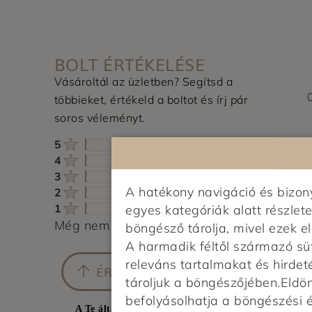
BOLT ÉRTÉKELÉSE
Vásároltál az üzletben? Segítsd a
többieket, értékeld a boltot és írj pár
soros véleményt.
5
4
3
A hatékony navigáció és bizo
2
1
egyes kategóriák alatt részlete
Még nem érkezett értékelés. Légy Te az el
böngésző tárolja, mivel ezek 
A harmadik féltől származó sü
releváns tartalmakat és hirdet
ÉRTÉKELÉS ÍRÁSA
tároljuk a böngészőjében.Eldönt
befolyásolhatja a böngészési 
A Te általános értékelésed