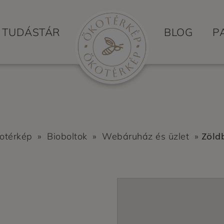
TUDÁSTÁR
BLOG
P
Zöld
otérkép
»
Bioboltok
»
Webáruház és üzlet
»