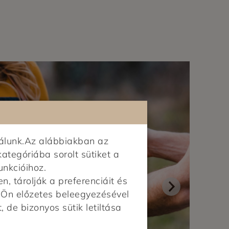
álunk.Az alábbiakban az
kategóriába sorolt sütiket a
unkcióihoz.
 tárolják a preferenciáit és
z Ön előzetes beleegyezésével
, de bizonyos sütik letiltása