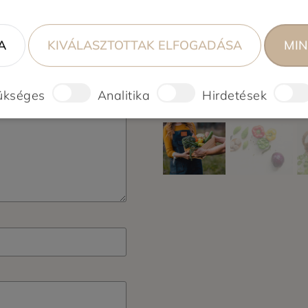
A
KIVÁLASZTOTTAK ELFOGADÁSA
MIN
ükséges
Analitika
Hirdetések