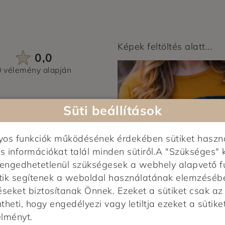
Képek feltöltés alatt...
0,0
0 vélemény alapján
0%
Süti beállítások
0%
0%
nyos funkciók működésének érdekében sütiket haszn
0%
0%
s információkat talál minden sütiről.A "Szükséges" 
ső!
elengedhetetlenül szükségesek a webhely alapvető f
tik segítenek a weboldal használatának elemzésében,
éseket biztosítanak Önnek. Ezeket a sütiket csak a
heti, hogy engedélyezi vagy letiltja ezeket a sütiket
élményt.