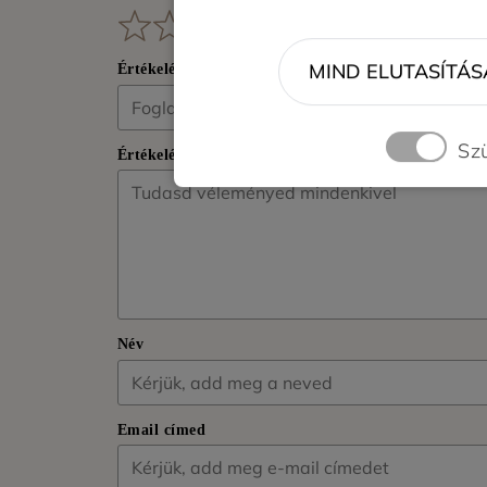
MIND ELUTASÍTÁS
Értékelésed címe
Sz
Értékelésed
Név
Email címed