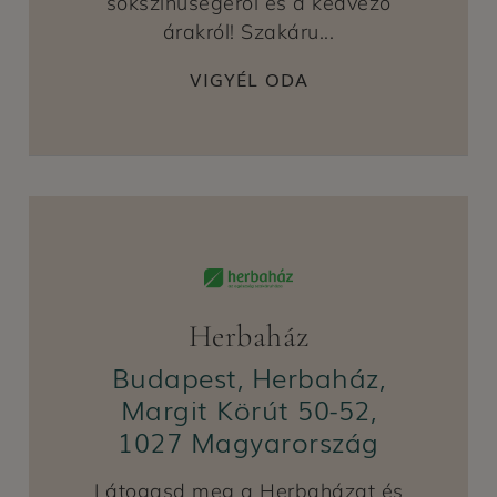
sokszínűségéről és a kedvező
árakról! Szakáru...
VIGYÉL ODA
Herbaház
Budapest, Herbaház,
Margit Körút 50-52,
1027 Magyarország
Látogasd meg a Herbaházat és