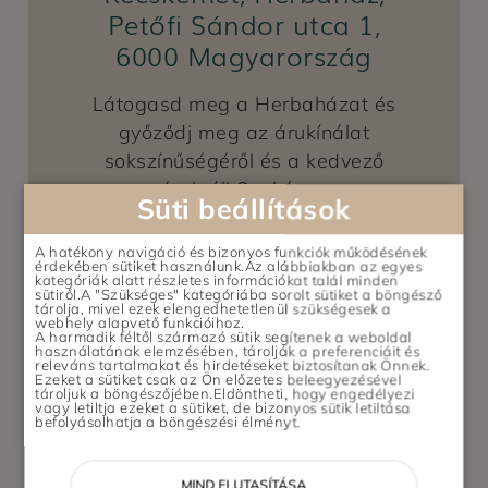
Petőfi Sándor utca 1,
6000 Magyarország
Látogasd meg a Herbaházat és
győződj meg az árukínálat
sokszínűségéről és a kedvező
árakról! Szakáru...
Süti beállítások
VIGYÉL ODA
A hatékony navigáció és bizonyos funkciók működésének
érdekében sütiket használunk.Az alábbiakban az egyes
kategóriák alatt részletes információkat talál minden
sütiről.A "Szükséges" kategóriába sorolt sütiket a böngésző
tárolja, mivel ezek elengedhetetlenül szükségesek a
webhely alapvető funkcióihoz.
A harmadik féltől származó sütik segítenek a weboldal
használatának elemzésében, tárolják a preferenciáit és
releváns tartalmakat és hirdetéseket biztosítanak Önnek.
Ezeket a sütiket csak az Ön előzetes beleegyezésével
tároljuk a böngészőjében.Eldöntheti, hogy engedélyezi
vagy letiltja ezeket a sütiket, de bizonyos sütik letiltása
befolyásolhatja a böngészési élményt.
Herbaház
MIND ELUTASÍTÁSA