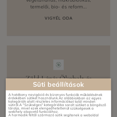
termelői, bio- és reform...
VIGYÉL ODA
Zöld Lépés Ökobolt és
Süti beállítások
Kávézó
Nyíregyháza, Bocskai u.
A hatékony navigáció és bizonyos funkciók működésének
érdekében sütiket használunk.Az alábbiakban az egyes
27, Magyarország
kategóriák alatt részletes információkat talál minden
sütiről.A "Szükséges" kategóriába sorolt sütiket a böngésző
tárolja, mivel ezek elengedhetetlenül szükségesek a
webhely alapvető funkcióihoz.
Találd meg nálunk a helyi és
A harmadik féltől származó sütik segítenek a weboldal