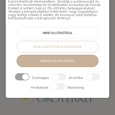
használatának elemzésében, tárolják a preferenciáit és
hazai ökotermékeket minden
releváns tartalmakat és hirdetéseket biztosítanak Önnek.
Ezeket a sütiket csak az Ön előzetes beleegyezésével
területen, legyen szó
tároljuk a böngészőjében.Eldöntheti, hogy engedélyezi
vagy letiltja ezeket a sütiket, de bizonyos sütik letiltása
élelmiszerről, kozmeti...
befolyásolhatja a böngészési élményt.
VIGYÉL ODA
MIND ELUTASÍTÁSA
KIVÁLASZTOTTAK ELFOGADÁSA
1
MINDEN ELFOGADÁSA
Szükséges
Analitika
Hirdetések
Marketing