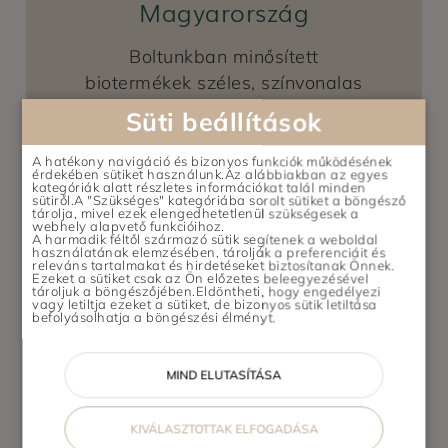
Magyarország
Boltunkban minősített
biotermékek széles, színvonalas
kínálatát nyújtjuk: kaphatók
Süti beállítások
nálunk bio-, refo...
A hatékony navigáció és bizonyos funkciók működésének
VIGYÉL ODA
érdekében sütiket használunk.Az alábbiakban az egyes
kategóriák alatt részletes információkat talál minden
sütiről.A "Szükséges" kategóriába sorolt sütiket a böngésző
tárolja, mivel ezek elengedhetetlenül szükségesek a
webhely alapvető funkcióihoz.
A harmadik féltől származó sütik segítenek a weboldal
használatának elemzésében, tárolják a preferenciáit és
releváns tartalmakat és hirdetéseket biztosítanak Önnek.
Ezeket a sütiket csak az Ön előzetes beleegyezésével
tároljuk a böngészőjében.Eldöntheti, hogy engedélyezi
vagy letiltja ezeket a sütiket, de bizonyos sütik letiltása
befolyásolhatja a böngészési élményt.
MIND ELUTASÍTÁSA
Ildi Füvesboltja
KIVÁLASZTOTTAK ELFOGADÁSA
Debrecen, Ildi