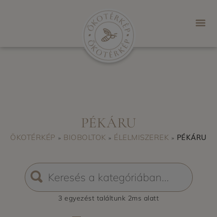
PÉKÁRU
PÉKÁRU
ÖKOTÉRKÉP
BIOBOLTOK
ÉLELMISZEREK
»
»
»
3 egyezést
találtunk
2
ms alatt