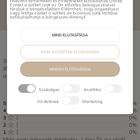
ELÉRHETŐSÉGEK
releváns tartalmakat és hirdetéseket biztosítanak Önnek.
Ezeket a sütiket csak az Ön előzetes beleegyezésével
tároljuk a böngészőjében.Eldöntheti, hogy engedélyezi
vagy letiltja ezeket a sütiket, de bizonyos sütik letiltása
befolyásolhatja a böngészési élményt.
MIND ELUTASÍTÁSA
KIVÁLASZTOTTAK ELFOGADÁSA
BOLT ÉRTÉKELÉSE
Jártál már itt? Segítsd a többieket, értékeld a helyet és
MINDEN ELFOGADÁSA
írj pár soros véleményt.
0,0
Szükséges
Analitika
0 vélemény alapján
Hirdetések
Marketing
5
0%
4
0%
3
0%
2
0%
1
0%
Még nem érkezett értékelés. Légy Te az első!