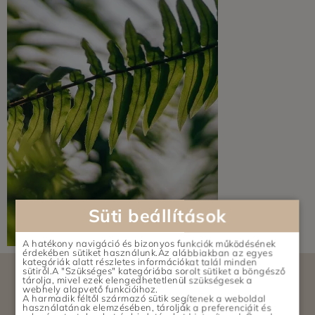
Süti beállítások
A hatékony navigáció és bizonyos funkciók működésének
érdekében sütiket használunk.Az alábbiakban az egyes
kategóriák alatt részletes információkat talál minden
sütiről.A "Szükséges" kategóriába sorolt sütiket a böngésző
tárolja, mivel ezek elengedhetetlenül szükségesek a
webhely alapvető funkcióihoz.
A harmadik féltől származó sütik segítenek a weboldal
használatának elemzésében, tárolják a preferenciáit és