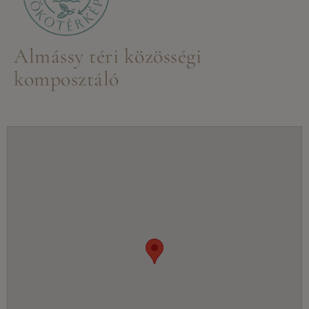
Almássy téri közösségi
komposztáló