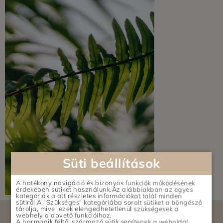
Süti beállítások
A hatékony navigáció és bizonyos funkciók működésének
érdekében sütiket használunk.Az alábbiakban az egyes
kategóriák alatt részletes információkat talál minden
sütiről.A "Szükséges" kategóriába sorolt sütiket a böngésző
tárolja, mivel ezek elengedhetetlenül szükségesek a
webhely alapvető funkcióihoz.
A harmadik féltől származó sütik segítenek a weboldal