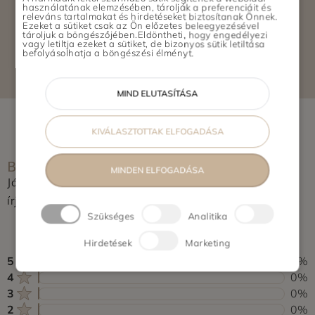
használatának elemzésében, tárolják a preferenciáit és
releváns tartalmakat és hirdetéseket biztosítanak Önnek.
Ezeket a sütiket csak az Ön előzetes beleegyezésével
ELÉRHETŐSÉGEK
tároljuk a böngészőjében.Eldöntheti, hogy engedélyezi
vagy letiltja ezeket a sütiket, de bizonyos sütik letiltása
befolyásolhatja a böngészési élményt.
MIND ELUTASÍTÁSA
KIVÁLASZTOTTAK ELFOGADÁSA
BOLT ÉRTÉKELÉSE
MINDEN ELFOGADÁSA
Jártál már itt? Segítsd a többieket, értékeld a helyet és
írj pár soros véleményt.
Szükséges
Analitika
0,0
0 vélemény alapján
Hirdetések
Marketing
5
0%
4
0%
3
0%
2
0%