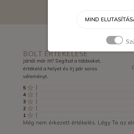
MIND ELUTASÍTÁS
Sz
BOLT ÉRTÉKELÉSE
Jártál már itt? Segítsd a többieket,
értékeld a helyet és írj pár soros
véleményt.
5
4
3
2
1
Még nem érkezett értékelés. Légy Te az el