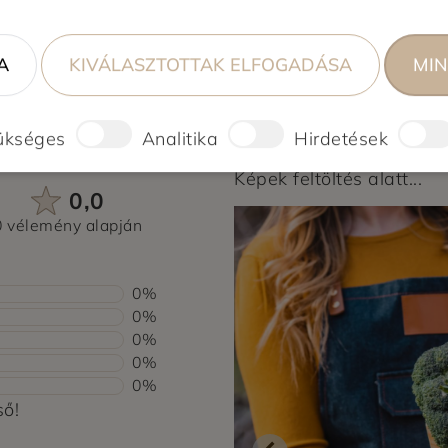
A
KIVÁLASZTOTTAK ELFOGADÁSA
MIN
ükséges
Analitika
Hirdetések
Képek feltöltés alatt...
0,0
0 vélemény alapján
0%
0%
0%
0%
0%
ső!