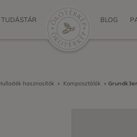
TUDÁSTÁR
BLOG
P
Grundk3er
Hulladék hasznosítók
»
Komposztálók
»