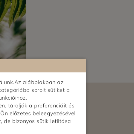
álunk.Az alábbiakban az
kategóriába sorolt sütiket a
unkcióihoz.
 tárolják a preferenciáit és
z Ön előzetes beleegyezésével
, de bizonyos sütik letiltása