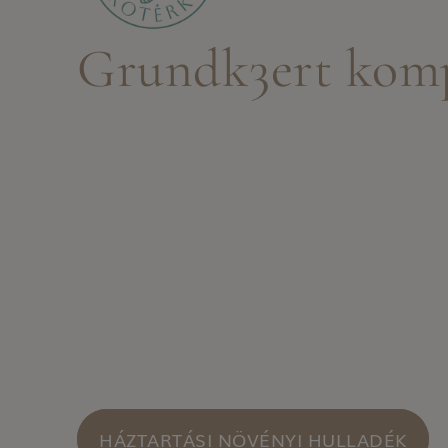
Grundk3ert komp
HÁZTARTÁSI NÖVÉNYI HULLADÉK