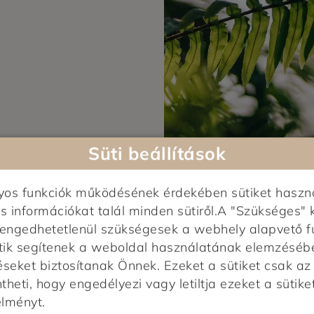
Süti beállítások
nyos funkciók működésének érdekében sütiket haszn
s információkat talál minden sütiről.A "Szükséges" 
elengedhetetlenül szükségesek a webhely alapvető f
tik segítenek a weboldal használatának elemzésében,
ELÉRHETŐSÉGEK
éseket biztosítanak Önnek. Ezeket a sütiket csak a
heti, hogy engedélyezi vagy letiltja ezeket a sütiket
élményt.