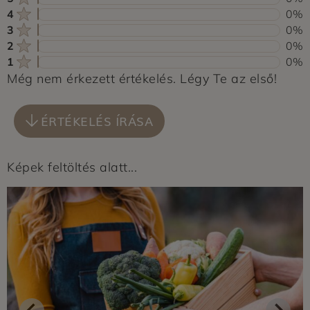
4
0%
3
0%
2
0%
1
0%
Még nem érkezett értékelés. Légy Te az első!
ÉRTÉKELÉS ÍRÁSA
Képek feltöltés alatt...