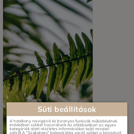
Süti beállítások
A hatékony navigáció és bizonyos funkciók működésének
érdekében sütiket használunk.Az alábbiakban az egyes
kategóriák alatt részletes információkat talál minden
sütiről.A "Szükséges" kategóriába sorolt sütiket a böngésző