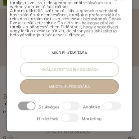
tárolja, mivel ezek elengedhetetlenül szükségesek a
webhely alapvető funkcióihoz.
A harmadik féltől származó sütik segítenek a weboldal
használatának elemzésében, tárolják a preferenciáit és
releváns tartalmakat és hirdetéseket biztosítanak Önnek.
Ezeket a sütiket csak az Ön előzetes beleegyezésével
tároljuk a böngészőjében.Eldöntheti, hogy engedélyezi
vagy letiltja ezeket a sütiket, de bizonyos sütik letiltása
befolyásolhatja a böngészési élményt.
ELÉRHETŐSÉGEK
MIND ELUTASÍTÁSA
KIVÁLASZTOTTAK ELFOGADÁSA
MINDEN ELFOGADÁSA
BOLT ÉRTÉKELÉSE
Jártál már itt? Segítsd a többieket, értékeld a helyet és
Szükséges
Analitika
írj pár soros véleményt.
Hirdetések
Marketing
0,0
0 vélemény alapján
5
0%