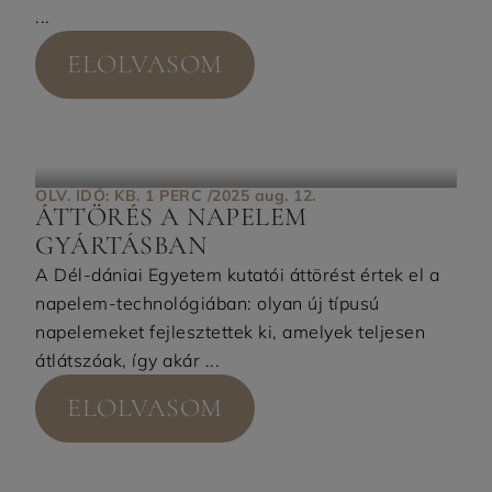
...
ELOLVASOM
OLV. IDŐ: KB. 1 PERC /
2025 aug. 12.
ÁTTÖRÉS A NAPELEM
GYÁRTÁSBAN
A Dél-dániai Egyetem kutatói áttörést értek el a
napelem-technológiában: olyan új típusú
napelemeket fejlesztettek ki, amelyek teljesen
átlátszóak, így akár ...
ELOLVASOM