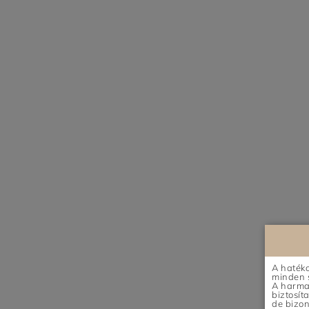
A hatéko
minden s
A harmad
biztosít
de bizon