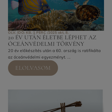
OLV. IDŐ: KB. 1 PERC /
2025 okt. 8.
20 ÉV UTÁN ÉLETBE LÉPHET AZ
ÓCEÁNVÉDELMI TÖRVÉNY
20 év előkészítés után a 60. ország is ratifikálta
az óceánvédelmi egyezményt. ...
ELOLVASOM